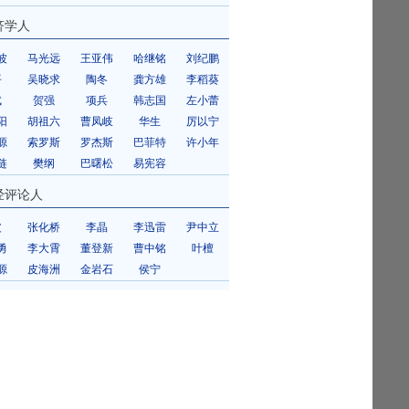
济学人
波
马光远
王亚伟
哈继铭
刘纪鹏
平
吴晓求
陶冬
龚方雄
李稻葵
斌
贺强
项兵
韩志国
左小蕾
阳
胡祖六
曹凤岐
华生
厉以宁
源
索罗斯
罗杰斯
巴菲特
许小年
琏
樊纲
巴曙松
易宪容
经评论人
皮
张化桥
李晶
李迅雷
尹中立
勇
李大霄
董登新
曹中铭
叶檀
源
皮海洲
金岩石
侯宁