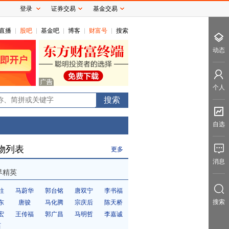
登录
证券交易
基金交易
直播
股吧
基金吧
博客
财富号
搜索
动态
个人
0
自选
物列表
更多
消息
界精英
柱
马蔚华
郭台铭
唐双宁
李书福
搜索
东
唐骏
马化腾
宗庆后
陈天桥
宏
王传福
郭广昌
马明哲
李嘉诚
石