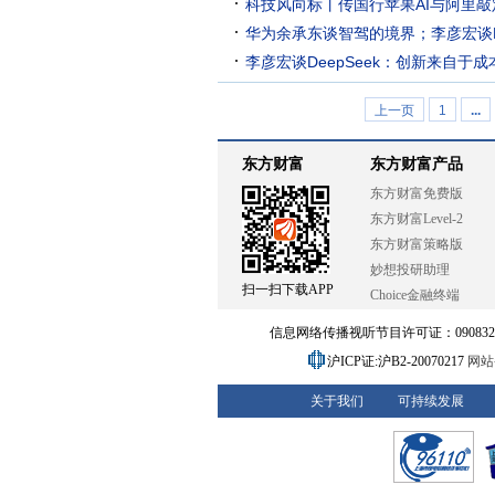
科技风向标丨传国行苹果AI与阿里敲
上；京东外卖0佣金招募商家入驻
华为余承东谈智驾的境界；李彦宏谈De
李彦宏谈DeepSeek：创新来自于
上一页
1
...
东方财富
东方财富产品
东方财富免费版
东方财富Level-2
东方财富策略版
妙想投研助理
扫一扫下载APP
Choice金融终端
信息网络传播视听节目许可证：0908328号
沪ICP证:沪B2-20070217
网站备
关于我们
可持续发展