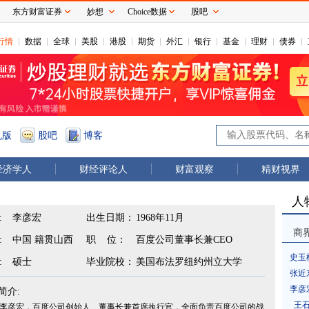
东方财富证券
妙想
Choice数据
股吧
行情
数据
全球
美股
港股
期货
外汇
银行
基金
理财
债券
机版
股吧
博客
经济学人
财经评论人
财富观察
精财视界
人
:
李彦宏
出生日期：
1968年11月
商
:
中国 籍贯山西
职 位：
百度公司董事长兼CEO
史玉
:
硕士
毕业院校：
美国布法罗纽约州立大学
张近
李彦
简介:
王
李彦宏，百度公司创始人、董事长兼首席执行官，全面负责百度公司的战