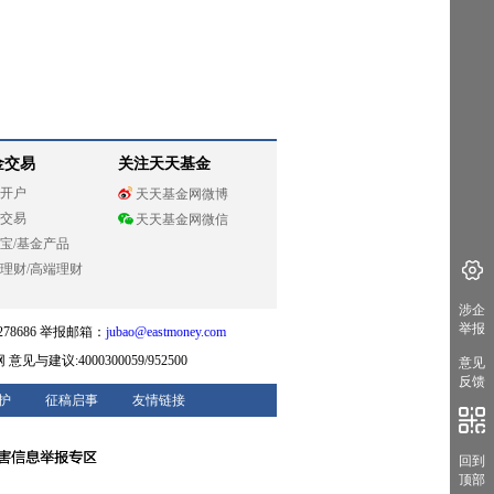
金交易
关注天天基金
开户
天天基金网微博
交易
天天基金网微信
宝
/
基金产品
理财
/
高端理财
涉企
举报
78686 举报邮箱：
jubao@eastmoney.com
网
意见与建议:4000300059/952500
意见
反馈
护
征稿启事
友情链接
回到
顶部