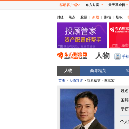
移动客户端
东方财富
天天基金网
财经
焦点
股票
新股
期指
期权
人物
手
人物
商界精英
首页
>
人物频道
> 商界精英 > 李彦宏
姓名
国籍
学历
个人