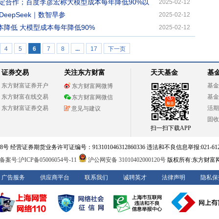
定合作；百度李彦宏称大模型成本每年降低90%以
2025-02-12
epSeek｜数智早参
2025-02-12
成本降低 大模型成本每年降低90%
2025-02-12
4
5
6
7
8
...
17
下一页
证券交易
关注东方财富
天天基金
基
东方财富证券开户
基金
东方财富网微博
东方财富在线交易
基金
东方财富网微信
东方财富证券交易
活期
意见与建议
固收
扫一扫下载APP
 经营证券期货业务许可证编号：913101046312860336 违法和不良信息举报:021-612
案号:沪ICP备05006054号-11
沪公网安备 31010402000120号
版权所有:东方财富
广告服务
供应商平台
联系我们
诚聘英才
法律声明
隐私保