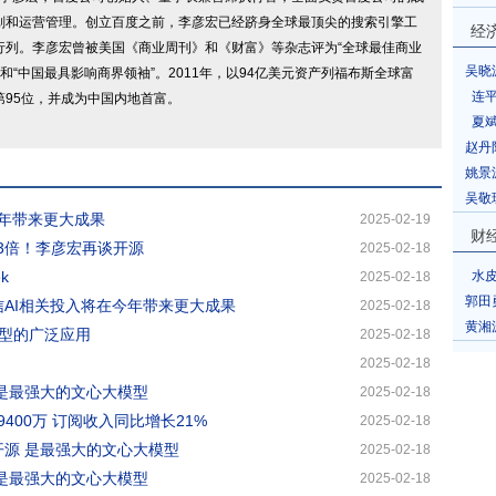
划和运营管理。创立百度之前，李彦宏已经跻身全球最顶尖的搜索引擎工
经
行列。李彦宏曾被美国《商业周刊》和《财富》等杂志评为“全球最佳商业
吴晓
” 和“中国最具影响商界领袖”。2011年，以94亿美元资产列福布斯全球富
连
第95位，并成为中国内地首富。
夏
赵丹
姚景
吴敬
今年带来更大成果
2025-02-19
财
增3倍！李彦宏再谈开源
2025-02-18
k
水
2025-02-18
郭田
信AI相关投入将在今年带来更大成果
2025-02-18
黄湘
型的广泛应用
2025-02-18
2025-02-18
 是最强大的文心大模型
2025-02-18
400万 订阅收入同比增长21%
2025-02-18
开源 是最强大的文心大模型
2025-02-18
 是最强大的文心大模型
2025-02-18