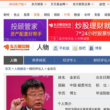
移动客户端
东方财富
天天基金网
东方财富证券
妙想
财经
焦点
股票
新股
期指
期权
行情
数据
全球
美股
港
人物
手机版
股吧
博客
人物
商界精英
经济学人
财经评论
首页
>
人物频道
> 财经评论人 > 金岩石
姓名:
金岩石
出生日期
国籍:
中国 籍贯河北
职 位
学历:
博士
毕业院校
个人简介:
曾经为国金证券首席分析师，被海内