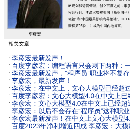
略规划和运营管理。创立百度之前，李
程师行列。李彦宏曾被美国《商业周刊》
领袖” 和“中国最具影响商界领袖”。20
豪榜第95位，并成为中国内地首富。
李彦宏
相关文章
李彦宏最新发声！
百度李彦宏：编程语言只会剩下两种：
李彦宏最新发声，“程序员”职业将不复
种叫中文
李彦宏，最新发声！
李彦宏：在中文上，文心大模型已经超过了
百度李彦宏：文心大模型4.0在中文上已经
李彦宏：文心大模型4.0在中文上已经超过
4
李彦宏：以后不会存在“程序员”这种职
李彦宏最新发声！在中文上文心大模型4
百度2023年净利增近四成 李彦宏：大
GPT-4