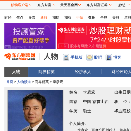
移动客户端
东方财富
天天基金网
东方财富证券
妙想
财经
焦点
股票
新股
期指
期权
行情
数据
全球
美股
港
人物
手机版
股吧
博客
人物
商界精英
经济学人
财经评论
首页
>
人物频道
> 商界精英 > 李彦宏
姓名:
李彦宏
出生日期
国籍:
中国 籍贯山西
职 位
学历:
硕士
毕业院校
个人简介:
李彦宏，百度公司创始人、董事长