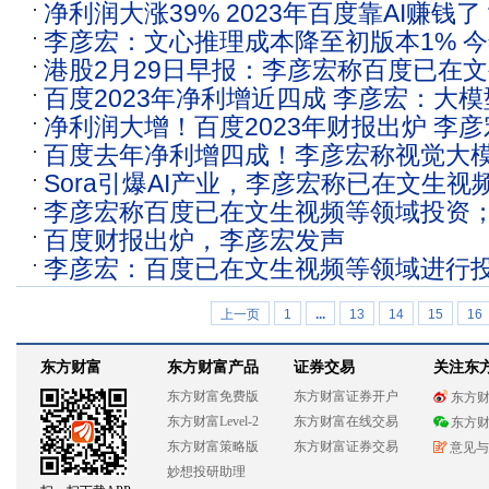
净利润大涨39% 2023年百度靠AI赚钱
来约6.6亿增量收入
李彦宏：文心推理成本降至初版本1% 
年预计还能再赚几十亿元
港股2月29日早报：李彦宏称百度已在
亿元增量收入
百度2023年净利增近四成 李彦宏：大
资 去年内地访客贡献保费同比飙涨逾27
净利润大增！百度2023年财报出炉 李彦
来约6.6亿增量收入
百度去年净利增四成！李彦宏称视觉大
增量收入
Sora引爆AI产业，李彦宏称已在文生视
在自动驾驶
李彦宏称百度已在文生视频等领域投资；
投资
百度财报出炉，李彦宏发声
移动通信大会热点丨明日主题前瞻
李彦宏：百度已在文生视频等领域进行
上一页
1
...
13
14
15
16
东方财富
东方财富产品
证券交易
关注东
东方财富免费版
东方财富证券开户
东方
东方财富Level-2
东方财富在线交易
东方
东方财富策略版
东方财富证券交易
意见与
妙想投研助理