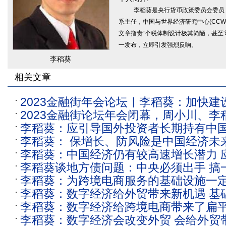
李稻葵是央行货币政策委员会委员
系主任，中国与世界经济研究中心(CCWE
文章指责“个税体制设计极其简陋，甚至
一发布，立即引发强烈反响。
李稻葵
相关文章
2023金融街年会论坛｜李稻葵：加快建
2023金融街论坛年会闭幕，周小川、李
重点考虑做大做强国债市场
李稻葵：应引导国外投资者长期持有中
等发声
李稻葵： 保增长、防风险是中国经济未来
李稻葵：中国经济仍有较高速增长潜力 
本工作
李稻葵谈地方债问题：中央必须出手 搞
症”“缓症”
李稻葵：为跨境电商服务的基础设施一
组的案例
李稻葵：数字经济给外贸带来新机遇 基
化
李稻葵：数字经济给跨境电商带来了扁
便利化
李稻葵：数字经济会改变外贸 会给外贸
本性变化