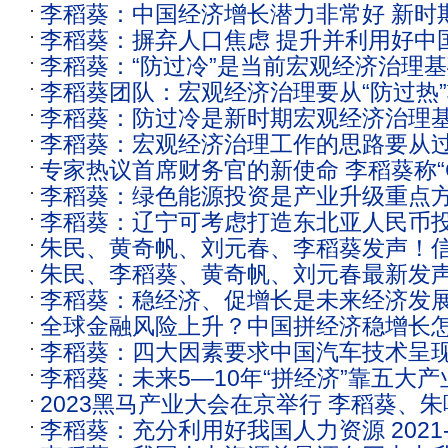
李稻葵：中国经济增长潜力非常好 新时
机遇
李稻葵：摒弃人口焦虑 提升并利用好中
理要“防过冷”
李稻葵：“防过冷”是当前宏观经济治理
资源
李稻葵团队：宏观经济治理要从“防过热”
吁短期内加大力度推出消费补贴政策
李稻葵：防过冷是新时期宏观经济治理
李稻葵：宏观经济治理工作的思路要从
专家热议首席财务官的新使命 李稻葵称“C
成防过冷
李稻葵：绿色能源投资是产业升级重点
代替不了会计”
李稻葵：辽宁可考虑打造东北亚人民币
朱民、黄奇帆、刘元春、李稻葵发声！
中心
朱民、李稻葵、黄奇帆、刘元春最新发
李稻葵：稳经济、促增长是未来经济发
全球金融风险上升？中国拼经济稳增长
李稻葵：四大因素要求中国汽车技术呈
民、李稻葵等这样说
李稻葵：未来5—10年“拼经济”靠五大产
2023黑马产业大会在京举行 李稻葵、
李稻葵：充分利用好我国人力资源 2021-
等解读产业机遇