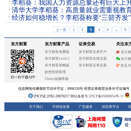
李稻葵：我国人力资源总量还有巨大上
潜在GDP增速能够达到5.9%
清华大学李稻葵：高质量就业需重视教
经济如何稳增长？李稻葵称要“三箭齐发”
上一页
1
2
3
4
5
...
9
东方财富
东方财富产品
证券交易
关注东
东方财富免费版
东方财富证券开户
东方
东方财富Level-2
东方财富在线交易
东方
东方财富策略版
东方财富证券交易
意见与
妙想投研助理
扫一扫下载APP
Choice金融终端
信息网络传播视听节目许可证：0908328号 经营证券期货业务许可证编号：913101
沪ICP证:沪B2-20070217
网站备案号:沪ICP备05006054号-11
关于我们
可持续发展
广告服务
供应商平台