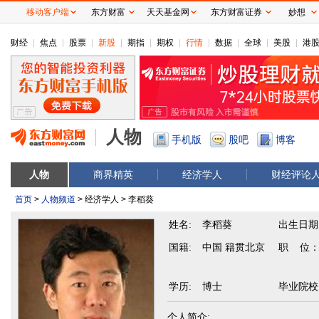
移动客户端
东方财富
天天基金网
东方财富证券
妙想
财经
焦点
股票
新股
期指
期权
行情
数据
全球
美股
港
人物
手机版
股吧
博客
人物
商界精英
经济学人
财经评论
首页
>
人物频道
> 经济学人 > 李稻葵
姓名:
李稻葵
出生日期
国籍:
中国 籍贯北京
职 位
学历:
博士
毕业院校
个人简介: