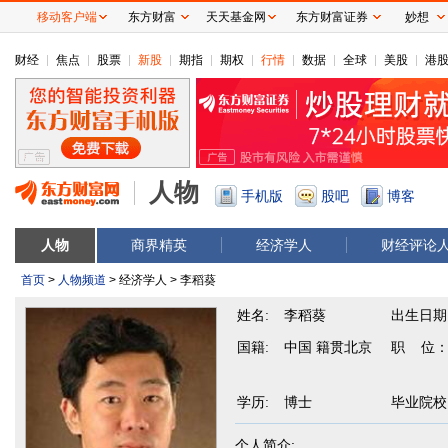
移动客户端
东方财富
天天基金网
东方财富证券
妙想
财经
焦点
股票
新股
期指
期权
行情
数据
全球
美股
港
人物
手机版
股吧
博客
人物
商界精英
经济学人
财经评论
首页
>
人物频道
> 经济学人 > 李稻葵
姓名:
李稻葵
出生日期
国籍:
中国 籍贯北京
职 位
学历:
博士
毕业院校
个人简介: