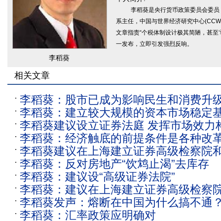
李稻葵是央行货币政策委员会委员
系主任，中国与世界经济研究中心(CCWE
文章指责“个税体制设计极其简陋，甚至
一发布，立即引发强烈反响。
李稻葵
相关文章
李稻葵：股市已成为影响民生和消费升
李稻葵：建立较大规模的资本市场稳定基
李稻葵建议设立证券法庭 发挥市场效力
一行三会
李稻葵：经济触底的前提条件是各种改
系
李稻葵建议在上海建立证券高级检察院
李稻葵：反对房地产“饮鸩止渴”去库存
李稻葵：建议设“高级证券法院”
李稻葵：建议在上海建立证券高级检察
李稻葵发声：熔断在中国为什么搞不通
李稻葵：汇率政策应明确对