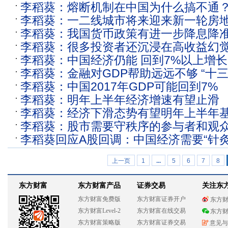
李稻葵：熔断机制在中国为什么搞不通
李稻葵：一二线城市将来迎来新一轮房
李稻葵：我国货币政策有进一步降息降
李稻葵：很多投资者还沉浸在高收益幻
李稻葵：中国经济仍能 回到7%以上增
李稻葵：金融对GDP帮助远远不够 “十
李稻葵：中国2017年GDP可能回到7%
发展
李稻葵：明年上半年经济增速有望止滑
李稻葵：经济下滑态势有望明年上半年
李稻葵：股市需要守秩序的参与者和观
李稻葵回应A股回调：中国经济需要“针灸
上一页
1
...
5
6
7
8
东方财富
东方财富产品
证券交易
关注东
东方财富免费版
东方财富证券开户
东方
东方财富Level-2
东方财富在线交易
东方
东方财富策略版
东方财富证券交易
意见与