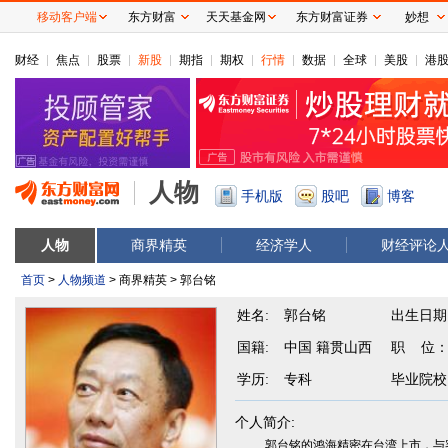
移动客户端
东方财富
天天基金网
东方财富证券
妙想
财经
焦点
股票
新股
期指
期权
行情
数据
全球
美股
港
人物
手机版
股吧
博客
人物
商界精英
经济学人
财经评论
首页
>
人物频道
> 商界精英 > 郭台铭
姓名:
郭台铭
出生日期
国籍:
中国 籍贯山西
职 位
学历:
专科
毕业院校
个人简介:
郭台铭的鸿海精密在台湾上市，与