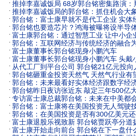
推掉李嘉诚饭局 68岁郭台铭密集路演
富士康了
推掉李嘉诚饭局的郭台铭：抓住机会大
华造势 富士康IPO募资或超300亿
郭台铭：富士康早就不是代工企业 实体
郭台铭也要造芯片？鸿海被曝将设半导体
了
富士康郭台铭：通过智慧工业 让中小企
座晶圆厂
郭台铭：互联网经济与传统经济的融合
产品
富士康董事长郭台铭现身小鹏汽车
机会
富士康董事长郭台铭现身小鹏汽车 头戴
从代工厂到平台公司 郭台铭21亿元投向
车型
郭台铭砸重金投资天然气 天然气行业有
郭台铭：未来最看好实体经济跟数字经
对象
郭台铭昨日夜访张近东 敲定三年500亿
专访富士康总裁郭台铭：未来在中美都
郭台铭：富士康将在美国投资无人驾驶技
郭台铭：在美国投资是否有300亿美元
中、美投资都会增加
富士康退股乐视致新 郭台铭贾跃亭分道
富士康开始走向前台 郭台铭在下一盘什