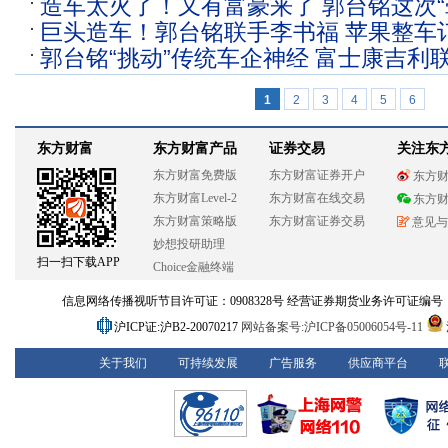
造车太火了！又有富豪来了 郭台铭这次“
台铭身影浮现
巨头造车！郭台铭联手李书福 苹果整车
郭台铭“挑动”传统车企神经 富士康吉利
1
2
3
4
5
6
东方财富
东方财富产品
证券交易
关注东
东方财富免费版
东方财富证券开户
东方
东方财富Level-2
东方财富在线交易
东方
东方财富策略版
东方财富证券交易
意见与
妙想投研助理
扫一扫下载APP
Choice金融终端
信息网络传播视听节目许可证：0908328号 经营证券期货业务许可证编号：913101
沪ICP证:沪B2-20070217
网站备案号:沪ICP备05006054号-11
关于我们
可持续发展
广告服务
供应商平台