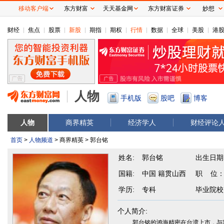
移动客户端
东方财富
天天基金网
东方财富证券
妙想
财经
焦点
股票
新股
期指
期权
行情
数据
全球
美股
港
人物
手机版
股吧
博客
人物
商界精英
经济学人
财经评论
首页
>
人物频道
> 商界精英 > 郭台铭
姓名:
郭台铭
出生日期
国籍:
中国 籍贯山西
职 位
学历:
专科
毕业院校
个人简介:
郭台铭的鸿海精密在台湾上市，与