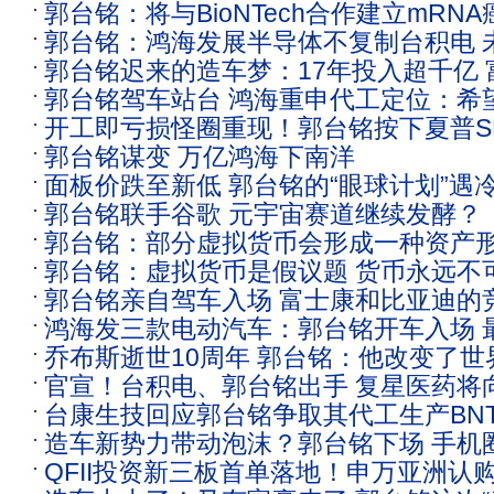
郭台铭：将与BioNTech合作建立mRN
泄露源头
郭台铭：鸿海发展半导体不复制台积电 
临床试验中心
郭台铭迟来的造车梦：17年投入超千亿
车等领域的发展
郭台铭驾车站台 鸿海重申代工定位：希
赶晚集
开工即亏损怪圈重现！郭台铭按下夏普SD
特斯拉造车
郭台铭谋变 万亿鸿海下南洋
产面板减产潮也来了
面板价跌至新低 郭台铭的“眼球计划”遇
郭台铭联手谷歌 元宇宙赛道继续发酵？
郭台铭：部分虚拟货币会形成一种资产
郭台铭：虚拟货币是假议题 货币永远不
金融无法被去中心化的方式取代
郭台铭亲自驾车入场 富士康和比亚迪的
鸿海发三款电动汽车：郭台铭开车入场 最
伸到汽车
乔布斯逝世10周年 郭台铭：他改变了世
里
官宣！台积电、郭台铭出手 复星医药将
台康生技回应郭台铭争取其代工生产BN
1000万剂mRNA疫苗 或在7月进入内地
造车新势力带动泡沫？郭台铭下场 手机
乌有
QFII投资新三板首单落地！申万亚洲认购6