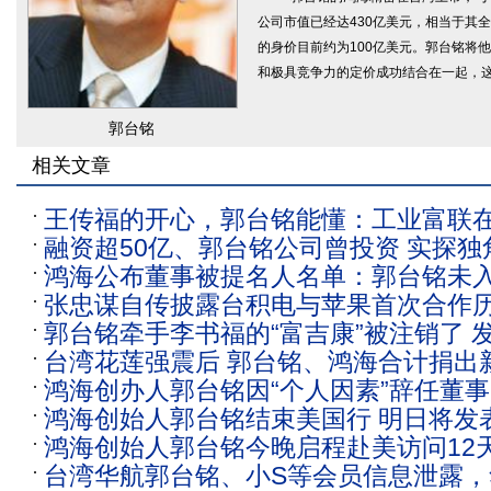
公司市值已经达430亿美元，相当于其
的身价目前约为100亿美元。郭台铭将
和极具竞争力的定价成功结合在一起，
郭台铭
相关文章
王传福的开心，郭台铭能懂：工业富联在
融资超50亿、郭台铭公司曾投资 实探独
进“万亿元市值俱乐部”
鸿海公布董事被提名人名单：郭台铭未
技：总部仅1人留守
张忠谋自传披露台积电与苹果首次合作
首次入选
郭台铭牵手李书福的“富吉康”被注销了 
线
台湾花莲强震后 郭台铭、鸿海合计捐出新
鸿海创办人郭台铭因“个人因素”辞任董
用于救灾及重建
鸿海创始人郭台铭结束美国行 明日将发
参选
鸿海创始人郭台铭今晚启程赴美访问12
告
台湾华航郭台铭、小S等会员信息泄露，