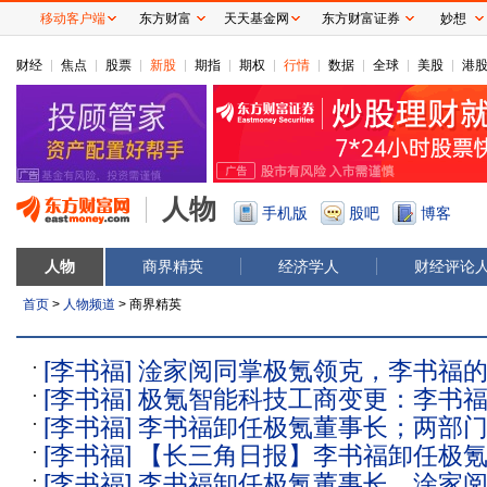
移动客户端
东方财富
天天基金网
东方财富证券
妙想
财经
焦点
股票
新股
期指
期权
行情
数据
全球
美股
港
人物
手机版
股吧
博客
人物
商界精英
经济学人
财经评论
首页
>
人物频道
> 商界精英
[李书福]
淦家阅同掌极氪领克，李书福的
[李书福]
极氪智能科技工商变更：李书
略再落一子
[李书福]
李书福卸任极氪董事长；两部
淦家阅接任法定代表人
[李书福]
【长三角日报】李书福卸任极
性竞争车企丨汽车早参
[李书福]
李书福卸任极氪董事长，淦家