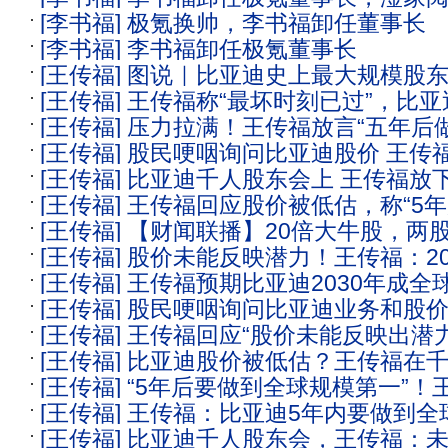
[李书福]
极氪换帅，李书福卸任董事长
代表人
[李书福]
李书福卸任极氪董事长
[王传福]
图说｜比亚迪史上最大规模股
[王传福]
王传福称“最坏时刻已过”，比亚迪
递出哪些信号？
[王传福]
压力拉满！王传福放言“五年后
刺全球第一
[王传福]
股民哽咽询问比亚迪股价 王传
一”背后：比亚迪追平丰田每年销量增幅需
[王传福]
比亚迪千人股东会上 王传福放
[王传福]
王传福回应股价被低估，称“5
做到全球第一
[王传福]
【财闻联播】20倍大牛股，两
到全球车企第一”
[王传福]
股价未能反映潜力！王传福：20
传福：5年后比亚迪将做到全球第一
[王传福]
王传福预期比亚迪2030年成全
艳”技术爆发｜比亚迪股东大会
[王传福]
股民哽咽询问比亚迪业务和股价
企
[王传福]
王传福回应“股价未能反映出潜
自己只有比亚迪一只股票 王传福回应
[王传福]
比亚迪股价被低估？王传福在
冲刺全球第一
[王传福]
“5年后要做到全球规模第一”！
[王传福]
王传福：比亚迪5年内要做到全
价被低估：还没能反映比亚迪潜力，会
[王传福]
比亚迪千人股东会，王传福：未