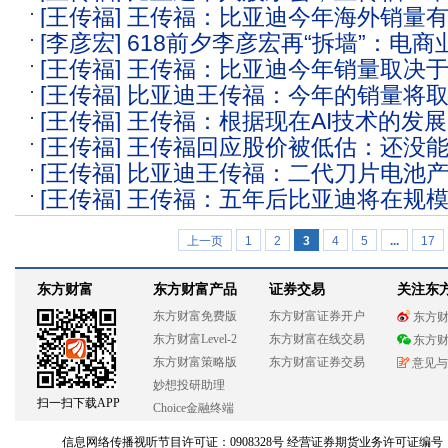
[王传福]
王传福：比亚迪今年海外销量
球规模第一
[李彦宏]
618前夕李彦宏再“拆墙”：电
[王传福]
王传福：比亚迪今年销量取决
老将平晓黎掌权商业化，百度填补AI拼
[王传福]
比亚迪王传福：今年的销量将
[王传福]
王传福：根据现在AI技术的发展
[王传福]
王传福回应股价被低估：还没
未来L3、L4一定会提前落地
[王传福]
比亚迪王传福：二代刀片电池
力 会实现更好的股东回报
[王传福]
王传福：五年后比亚迪将在规
今年的销量取决于电池产量
全球第一
上一页
1
2
3
4
5
...
17
东方财富
东方财富产品
证券交易
关注东
东方财富免费版
东方财富证券开户
东方
东方财富Level-2
东方财富在线交易
东方
东方财富策略版
东方财富证券交易
意见与
妙想投研助理
扫一扫下载APP
Choice金融终端
信息网络传播视听节目许可证：0908328号 经营证券期货业务许可证编号：913101