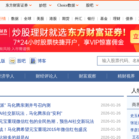
东方财富证券
妙想
Choice数据
股吧
行情
数据
全球
美股
港股
期货
外汇
银行
基金
理财
债券
机版
股吧
博客
经济学人
财经评论人
财富观察
精财视界
人
商
宝派” 马化腾亲测并号召内测
2026-01-26
I社交新玩法，马化腾亲自“安利”
2026-01-26
史玉
元宝重现微信红包的全民热潮，预告AI社交新玩法
2026-01-26
张近
战！马化腾希望元宝重现2015年微信红包盛况
2026-01-26
李彦
比较多的就是AI
王
2026-01-26