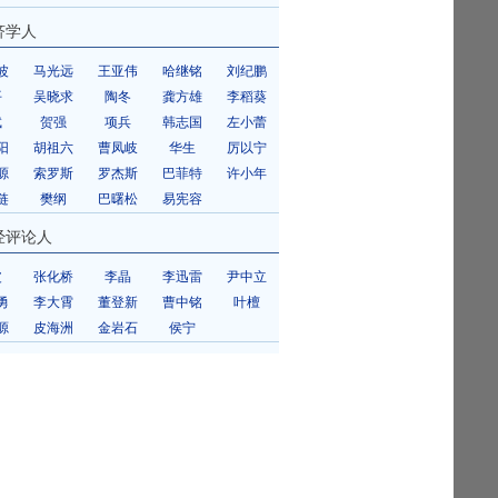
济学人
波
马光远
王亚伟
哈继铭
刘纪鹏
平
吴晓求
陶冬
龚方雄
李稻葵
斌
贺强
项兵
韩志国
左小蕾
阳
胡祖六
曹凤岐
华生
厉以宁
源
索罗斯
罗杰斯
巴菲特
许小年
琏
樊纲
巴曙松
易宪容
经评论人
皮
张化桥
李晶
李迅雷
尹中立
勇
李大霄
董登新
曹中铭
叶檀
源
皮海洲
金岩石
侯宁