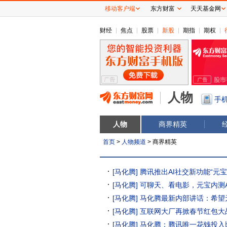
移动客户端
东方财富
天天基金网
财经
焦点
股票
新股
期指
期权
人物
手
人物
商界精英
首页
>
人物频道
> 商界精英
[马化腾]
腾讯推出AI社交新功能“元
[马化腾]
可聊天、看电影，元宝内测A
[马化腾]
马化腾最新内部讲话：希望
[马化腾]
互联网大厂再掀春节红包大
[马化腾]
马化腾：腾讯唯一花钱投入