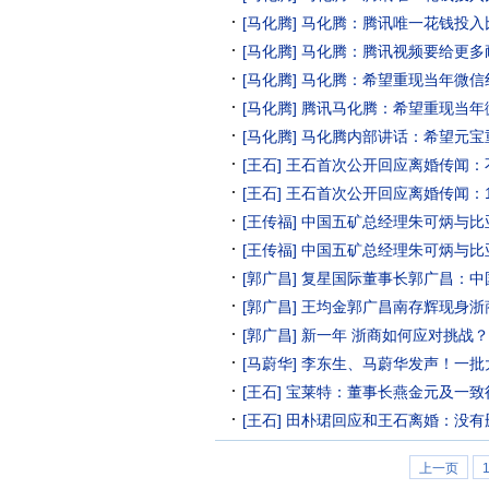
[马化腾]
马化腾：腾讯唯一花钱投入
[马化腾]
马化腾：腾讯视频要给更多
[马化腾]
马化腾：希望重现当年微信
[马化腾]
腾讯马化腾：希望重现当年
[马化腾]
马化腾内部讲话：希望元宝重
[王石]
王石首次公开回应离婚传闻：
[王石]
王石首次公开回应离婚传闻：1
得心安就可以
[王传福]
中国五矿总经理朱可炳与比
[王传福]
中国五矿总经理朱可炳与比
[郭广昌]
复星国际董事长郭广昌：中国
[郭广昌]
王均金郭广昌南存辉现身浙
[郭广昌]
新一年 浙商如何应对挑战
[马蔚华]
李东生、马蔚华发声！一批
[王石]
宝莱特：董事长燕金元及一致行
[王石]
田朴珺回应和王石离婚：没有
上一页