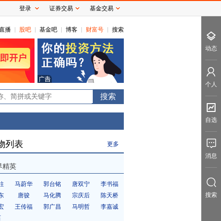
登录
证券交易
基金交易
直播
股吧
基金吧
博客
财富号
搜索
动态
个人
1
自选
物列表
更多
消息
界精英
柱
马蔚华
郭台铭
唐双宁
李书福
搜索
东
唐骏
马化腾
宗庆后
陈天桥
宏
王传福
郭广昌
马明哲
李嘉诚
石