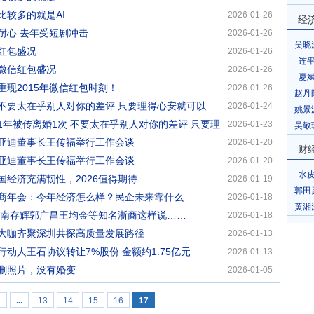
比较多的就是AI
2026-01-26
经
耐心 去年受短剧冲击
2026-01-26
吴晓
红包盛况
2026-01-26
连
微信红包盛况
2026-01-26
夏
现2015年微信红包时刻！
2026-01-26
赵丹
不要太在乎别人对你的差评 只要理得心安就可以
2026-01-24
姚景
年被传离婚1次 不要太在乎别人对你的差评 只要理
2026-01-23
吴敬
亚迪董事长王传福举行工作会谈
2026-01-20
财
亚迪董事长王传福举行工作会谈
2026-01-20
水
经济充满韧性，2026值得期待
2026-01-19
郭田
商年会：今年经济怎么样？民企未来靠什么
2026-01-18
黄湘
？南存辉郭广昌王均金等知名浙商这样说……
2026-01-18
大咖齐聚深圳共探高质量发展路径
2026-01-13
动人王石协议转让7%股份 金额约1.75亿元
2026-01-13
删照片，没有婚变
2026-01-05
1
...
13
14
15
16
17