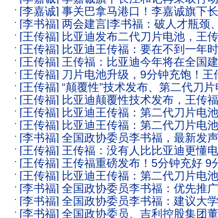
建议推广甲醇电动货车，加快设立“智能
[李嘉诚]
事关巴拿马港口！李嘉诚旗下
政府没收港口公司文件和材料
科
[李书福]
两会建言|李书福：破人才瓶颈
拒绝巴拿马政府没收港口公司文件和材
[王传福]
比亚迪发布二代刀片电池，王
和无障碍出行 助推产业民生协同发展
[王传福]
比亚迪王传福：要在不到一年
技术改变世界
[王传福]
王传福：比亚迪今年将在全国建成
站数量做到中国车企第一
[王传福]
刀片电池升级，9分钟充饱！王
充站
[王传福]
“颠覆性”技术发布、第二代刀片
比我们更懂电池
[王传福]
比亚迪颠覆性技术发布，王传
饱” 王传福：电动化上半场“完美收官”
[王传福]
比亚迪王传福：第二代刀片电池9
电池“5分钟充好，9分钟充饱”
[王传福]
比亚迪王传福：第二代刀片电池
[李书福]
全国政协委员李书福，最新发
好”，9分钟“充饱”
[王传福]
王传福：没有人比比亚迪更懂
[王传福]
王传福重磅发布！5分钟充好 9
[王传福]
比亚迪王传福：第二代刀片电池9
亚迪王炸来了！
[李书福]
全国政协委员李书福：优先推
[李书福]
全国政协委员李书福：建议大学
货车，加快推进城市无障碍出行服务｜
[李书福]
全国政协委员、吉利控股集团
动车辆”专业