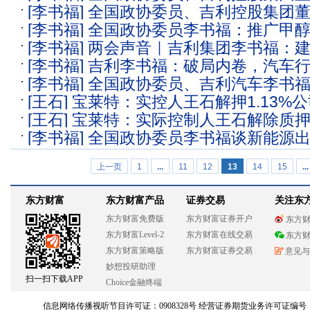
[李书福]
全国政协委员、吉利控股集团
加快构建现代综合交通运输体系 推广甲
[李书福]
全国政协委员李书福：推广甲
推广甲醇电动货车，设智能电动车辆学
[李书福]
两会声音｜吉利集团李书福：
力货运领域双碳目标落地｜两会声音
车建设
[李书福]
吉利李书福：破局内卷，汽车
动货车保障运力
[李书福]
全国政协委员、吉利汽车李书
式可持续发展
[王石]
宝莱特：实控人王石解押1.13%公
醇电动货车，设立智能电动车辆一级交
[王石]
宝莱特：实际控制人王石解除质押29
零
[李书福]
全国政协委员李书福谈新能源
到走进去，关键靠什么？
上一页
1
...
11
12
13
14
15
...
东方财富
东方财富产品
证券交易
关注东
东方财富免费版
东方财富证券开户
东方
东方财富Level-2
东方财富在线交易
东方
东方财富策略版
东方财富证券交易
意见与
妙想投研助理
扫一扫下载APP
Choice金融终端
信息网络传播视听节目许可证：0908328号 经营证券期货业务许可证编号：913101