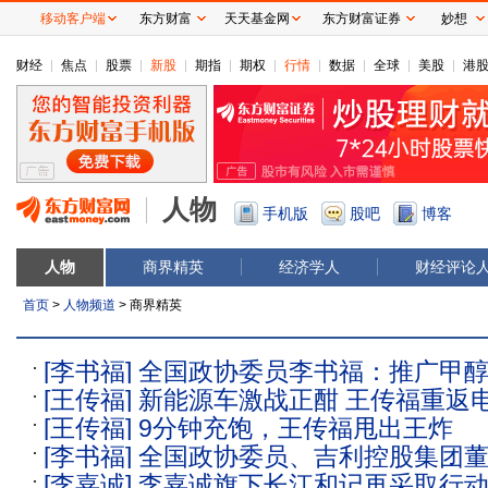
移动客户端
东方财富
天天基金网
东方财富证券
妙想
财经
焦点
股票
新股
期指
期权
行情
数据
全球
美股
港
人物
手机版
股吧
博客
人物
商界精英
经济学人
财经评论
首页
>
人物频道
> 商界精英
[李书福]
全国政协委员李书福：推广甲
[王传福]
新能源车激战正酣 王传福重返
打造绿色低碳货运示范走廊
[王传福]
9分钟充饱，王传福甩出王炸
焦
[李书福]
全国政协委员、吉利控股集团
[李嘉诚]
李嘉诚旗下长江和记再采取行