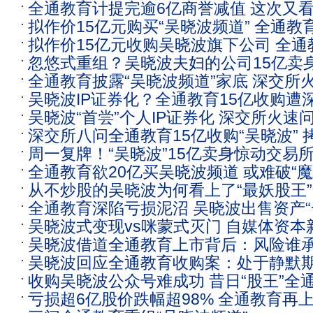
全通教育计提完逾6亿商誉减值 这次又
上了吴晓波的“流量”
拟作价15亿元购买“吴晓波频道” 全通
的“流量”
拟作价15亿元收购吴晓波旗下公司 全
问：是否忽悠式重组
忽悠式重组？吴晓波夫妇的公司15亿卖
问询
全通教育披露“吴晓波频道”家底 深交所
问询
吴晓波IP证券化？全通教育15亿收购遭
吴晓波“首尝”个人IP证券化 深交所火速问
问
深交所八问全通教育15亿收购“吴晓波”
通教育
周一复牌！“吴晓波”15亿卖身惊动交易
式重组
全通教育欲20亿买吴晓波频道 或难破“魔
是否炒股价？“人跑了”怎么办？为何选
从不炒股的吴晓波为何看上了“最妖股王
全通教育深陷亏损泥沼 吴晓波出售资产“
吴晓波式变现vs咪蒙式灭门 自媒体资本
吴晓波借道全通教育上市背后：风险谁
吴晓波回应全通教育收购案：处于静默
收购吴晓波公众号难成功 昔日“股王”全
亏损超6亿股价跌幅超98% 全通教育再
套路？