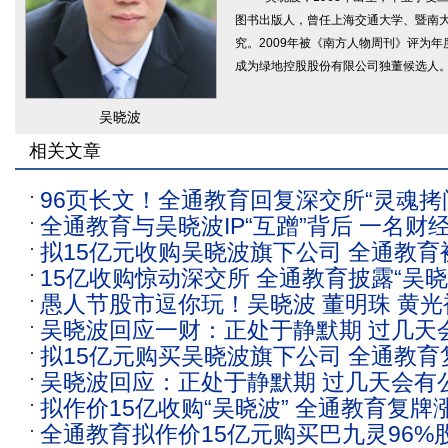
图书出版人，曾任上海交通大学、暨南大
究。2009年被《南方人物周刊》评为年度
成为绿地控股股份有限公司独董候选人
吴晓波
相关文章
96页长文！全通教育回复深交所“灵魂拷
全通教育与吴晓波IP“互蹭”背后 一名财
不是吴晓波个人IP证券化
拟15亿元收购吴晓波旗下公司 全通教育
阶路
15亿收购惊动深交所 全通教育披露“吴晓
忽悠式重组
愚人节股市逗你玩！吴晓波 董明珠 黄光
底：资产七成是现金
吴晓波回应一财：正处于静默期 过几天
下一盘什么大棋？
拟15亿元购买吴晓波旗下公司 全通教育
吴晓波回应：正处于静默期 过几天会有
拟作价15亿收购“吴晓波” 全通教育复牌
全通教育拟作价15亿元购买巴九灵96%