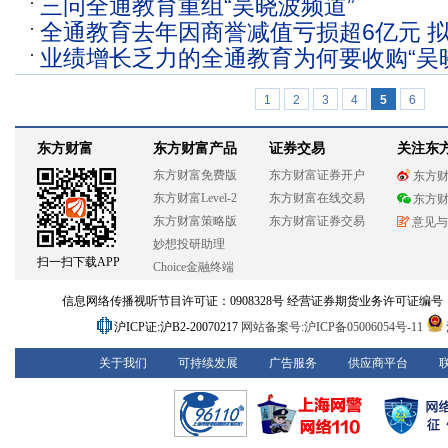
三问全通教育重组“吴晓波频道”
“捆绑”吴晓波能否翻盘？
全通教育去年因商誉减值亏损超6亿元 
业绩增长乏力的全通教育为何要收购“吴
下公司被质疑
1
2
3
4
5
6
东方财富
东方财富产品
证券交易
关注东
东方财富免费版
东方财富证券开户
东方
东方财富Level-2
东方财富在线交易
东方
东方财富策略版
东方财富证券交易
意见与
妙想投研助理
扫一扫下载APP
Choice金融终端
信息网络传播视听节目许可证：0908328号 经营证券期货业务许可证编号：913101
沪ICP证:沪B2-20070217
网站备案号:沪ICP备05006054号-11
关于我们
可持续发展
广告服务
供应商平台