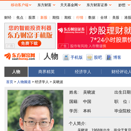
移动客户端
东方财富
天天基金网
东方财富证券
妙想
财经
焦点
股票
新股
期指
期权
行情
数据
全球
美股
港
人物
手机版
股吧
博客
人物
商界精英
经济学人
财经评论
首页
>
人物频道
> 经济学人 > 吴晓波
姓名:
吴晓波
出生日期
国籍:
中国
职 位
学历:
本科
毕业院校
个人简介:
吴晓波，1968年出生，毕业于复