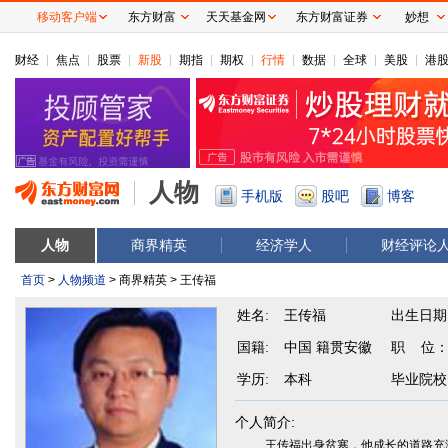
移动客户端
东方财富
天天基金网
东方财富证券
妙想
财经
焦点
股票
新股
期指
期权
行情
数据
全球
美股
港
人物
手机版
股吧
博客
人物
商界精英
经济学人
财经评论
首页
>
人物频道
> 商界精英 > 王传福
姓名:
王传福
出生日期
国籍:
中国 籍贯安徽
职 位
学历:
本科
毕业院校
个人简介:
王传福出身贫寒，他成长的道路充