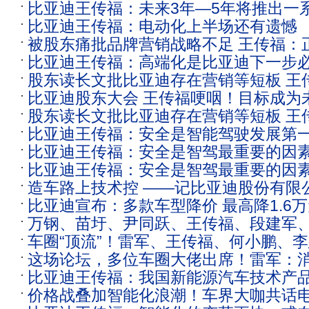
比亚迪王传福：未来3年—5年将推出一
究，有则改之，无则加勉
比亚迪王传福：电动化上半场还有遗憾
技术
被股东痛批品牌营销战略不足 王传福：
比亚迪王传福：高端化是比亚迪下一步
股东读长文批比亚迪存在营销等短板 王
仗
比亚迪股东大会 王传福哽咽！目标成为
在不足 会改进
股东读长文批比亚迪存在营销等短板 王
比亚迪王传福：安全是智能驾驶发展第
在不足 会改进
比亚迪王传福：安全是智驾最重要的因
减少事故
比亚迪王传福：安全是智驾最重要的因
造车路上技术控 ——记比亚迪股份有限
比亚迪宣布：多款车型降价 最高降1.6
总裁王传福
万钢、苗圩、尹同跃、王传福、段建军
新发声
车圈“顶流”！雷军、王传福、何小鹏、
想……车圈顶流共聚北京只为“5个字”
这场论坛，多位车圈大佬出席！雷军：消
比亚迪王传福：我国新能源汽车技术产
多万买小米汽车，超出我想象！王传福
价格战叠加智能化浪潮！车界大咖共话
先全球3-5年
鹏也发声了