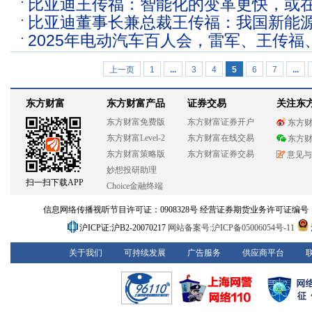
比亚迪王传福：智能化的变革更快，或在
题，雷军、王传福、李想、何小鹏……
比亚迪董事长兼总裁王传福：我国新能
｜直击百人会论坛2025
2025年电动汽车百人会，雷军、王传福
品、产业链领先全球三至五年
斌、何小鹏都来了
上一页
1
...
3
4
5
6
7
...
东方财富
东方财富产品
证券交易
关注东
东方财富免费版
东方财富证券开户
东方
东方财富Level-2
东方财富在线交易
东方
东方财富策略版
东方财富证券交易
意见与
妙想投研助理
扫一扫下载APP
Choice金融终端
信息网络传播视听节目许可证：0908328号 经营证券期货业务许可证编号：913101
沪ICP证:沪B2-20070217
网站备案号:沪ICP备05006054号-11
关于我们
可持续发展
广告服务
供应商平台