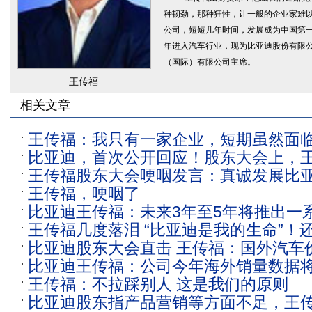
种韧劲，那种狂性，让一般的企业家难以
公司，短短几年时间，发展成为中国第一
年进入汽车行业，现为比亚迪股份有限
（国际）有限公司主席。
王传福
相关文章
王传福：我只有一家企业，短期虽然面
比亚迪，首次公开回应！股东大会上，
亚迪坚持长期主义，不会拉踩同行
王传福股东大会哽咽发言：真诚发展比
了，还称从不拉踩别人，这是原则
王传福，哽咽了
重要战略
比亚迪王传福：未来3年至5年将推出一
王传福几度落泪 “比亚迪是我的生命”！
技术
比亚迪股东大会直击 王传福：国外汽车
人 这是原则
比亚迪王传福：公司今年海外销量数据将
王传福：不拉踩别人 这是我们的原则
来海外销量相信会逐月提升
比亚迪股东指产品营销等方面不足，王