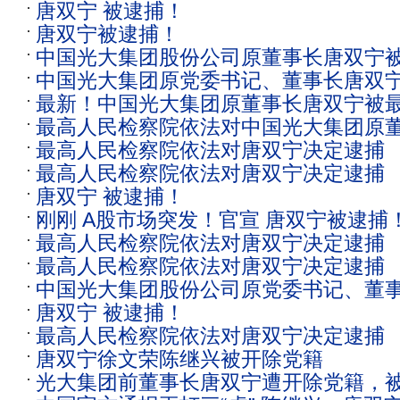
唐双宁 被逮捕！
唐双宁被逮捕！
中国光大集团股份公司原董事长唐双宁
中国光大集团原党委书记、董事长唐双
逮捕
最新！中国光大集团原董事长唐双宁被
最高人民检察院依法对中国光大集团原
捕｜快讯
最高人民检察院依法对唐双宁决定逮捕
决定逮捕
最高人民检察院依法对唐双宁决定逮捕
唐双宁 被逮捕！
刚刚 A股市场突发！官宣 唐双宁被逮捕
最高人民检察院依法对唐双宁决定逮捕
最高人民检察院依法对唐双宁决定逮捕
中国光大集团股份公司原党委书记、董
唐双宁 被逮捕！
决定逮捕
最高人民检察院依法对唐双宁决定逮捕
唐双宁徐文荣陈继兴被开除党籍
光大集团前董事长唐双宁遭开除党籍，被