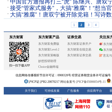
中国官方通报再打三“虎” 陈继兴、唐双
接受“管家式服务”，大搞“雅腐”！“想当
开除党籍
大搞“雅腐”！唐双宁被开除党籍！写诗数
唐双宁，被开除党籍
长书法、略通金融”
1
2
3
4
东方财富
东方财富产品
证券交易
关注东
东方财富免费版
东方财富证券开户
东方
东方财富Level-2
东方财富在线交易
东方
东方财富策略版
东方财富证券交易
意见与
妙想投研助理
扫一扫下载APP
Choice金融终端
信息网络传播视听节目许可证：0908328号 经营证券期货业务许可证编号：913101
沪ICP证:沪B2-20070217
网站备案号:沪ICP备05006054号-11
关于我们
可持续发展
广告服务
供应商平台