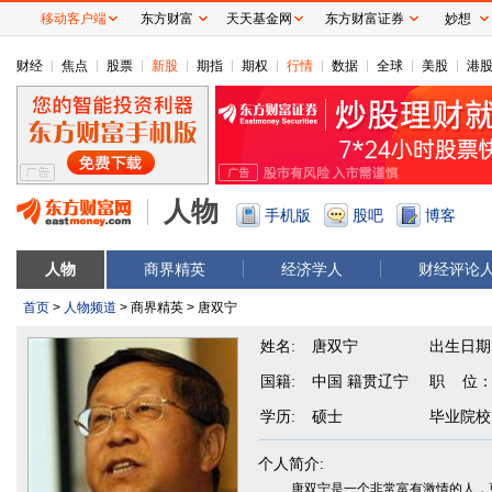
移动客户端
东方财富
天天基金网
东方财富证券
妙想
财经
焦点
股票
新股
期指
期权
行情
数据
全球
美股
港
人物
手机版
股吧
博客
人物
商界精英
经济学人
财经评论
首页
>
人物频道
> 商界精英 > 唐双宁
姓名:
唐双宁
出生日期
国籍:
中国 籍贯辽宁
职 位
学历:
硕士
毕业院校
个人简介:
唐双宁是一个非常富有激情的人，