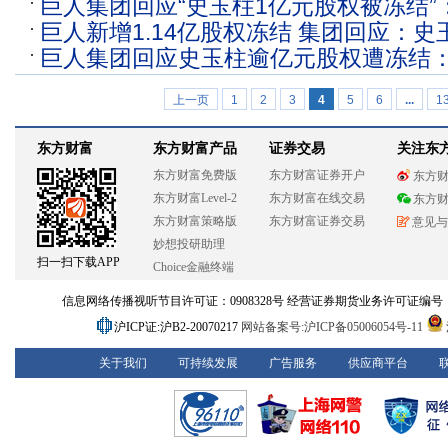
巨人集团回应“史玉柱1亿元股权被冻结”
游戏？
巨人新增1.14亿股权冻结 集团回应：
惹的祸
巨人集团回应史玉柱逾亿元股权遭冻结
好好做游戏
引起 会妥善处理
上一页
1
2
3
4
5
6
...
1
东方财富
东方财富产品
证券交易
关注东
东方财富免费版
东方财富证券开户
东方
东方财富Level-2
东方财富在线交易
东方
东方财富策略版
东方财富证券交易
意见与
妙想投研助理
扫一扫下载APP
Choice金融终端
信息网络传播视听节目许可证：0908328号 经营证券期货业务许可证编号：913101
沪ICP证:沪B2-20070217
网站备案号:沪ICP备05006054号-11
关于我们
可持续发展
广告服务
供应商平台