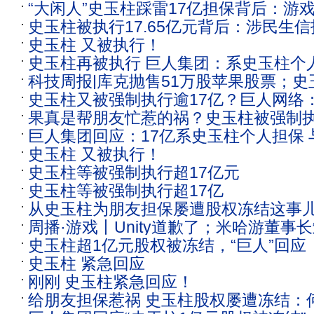
“大闲人”史玉柱踩雷17亿担保背后：游
的游戏
史玉柱被执行17.65亿元背后：涉民生
少坑
史玉柱 又被执行！
务纠纷
史玉柱再被执行 巨人集团：系史玉柱个
科技周报|库克抛售51万股苹果股票；
史玉柱又被强制执行逾17亿？巨人网络
行；周鸿祎怒怼同程商旅
果真是帮朋友忙惹的祸？史玉柱被强制
保引起 与上市公司无关
巨人集团回应：17亿系史玉柱个人担保
生信托通道业务纠纷 法院：借贷关系成
史玉柱 又被执行！
关
史玉柱等被强制执行超17亿元
史玉柱等被强制执行超17亿
从史玉柱为朋友担保屡遭股权冻结这事儿
周播·游戏丨Unity道歉了；米哈游董事
血泪教训
史玉柱超1亿元股权被冻结，“巨人”回应
上亿元股权被冻结
史玉柱 紧急回应
刚刚 史玉柱紧急回应！
给朋友担保惹祸 史玉柱股权屡遭冻结：