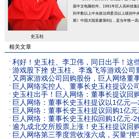
面中文电脑软件。1991年巨人高科技集团
到半数以上中央政治局委员以上级别中央
斯》中国大陆富豪第8位，是当年惟一高
史玉柱
相关文章
利好！史玉柱、李卫伟，同日出手！这些
游戏股下挫 史玉柱、李逸飞等游戏公司
行动
又两家游戏公司回购股份，巨人网络董
购
巨人网络实控人、董事长史玉柱提议公司
议回购1-2亿元
史玉柱出手！巨人网络：董事长提议回购
亿元股份
巨人网络：董事长史玉柱提议以1亿元—
股份
巨人网络：董事长史玉柱提议回购1亿元
份
巨人网络：董事长史玉柱拟回购1亿元-2
股份 用于员工持股计划或股权激励计划
逾九成北交所股票上涨！史玉柱提议回
巨人网络第三季度营收涨六成，买量“押
品种一度暴跌逾13%