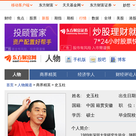
移动客户端
东方财富
天天基金网
东方财富证券
妙想
财经
焦点
股票
新股
期指
期权
行情
数据
全球
美股
港
人物
手机版
股吧
博客
人物
商界精英
经济学人
财经评论
首页
>
人物频道
> 商界精英 > 史玉柱
姓名:
史玉柱
出生日期
国籍:
中国 籍贯安徽
职 位
学历:
硕士
毕业院校
个人简介:
1989年深圳大学研究生毕业，随