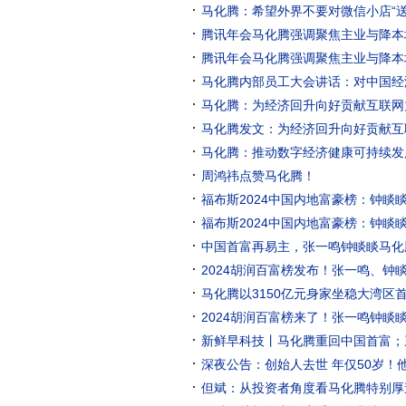
马化腾：希望外界不要对微信小店“
腾讯年会马化腾强调聚焦主业与降本
腾讯年会马化腾强调聚焦主业与降本
马化腾内部员工大会讲话：对中国经
马化腾：为经济回升向好贡献互联网
马化腾发文：为经济回升向好贡献互
恒生科技ETF基金(513260)年内
马化腾：推动数字经济健康可持续发
周鸿祎点赞马化腾！
福布斯2024中国内地富豪榜：钟睒
福布斯2024中国内地富豪榜：钟睒
中国首富再易主，张一鸣钟睒睒马化
2024胡润百富榜发布！张一鸣、钟
马化腾以3150亿元身家坐稳大湾区
2024胡润百富榜来了！张一鸣钟
新鲜早科技丨马化腾重回中国首富；
深夜公告：创始人去世 年仅50岁！
公司股价大跌 上半年净亏3.5亿元
但斌：从投资者角度看马化腾特别厚