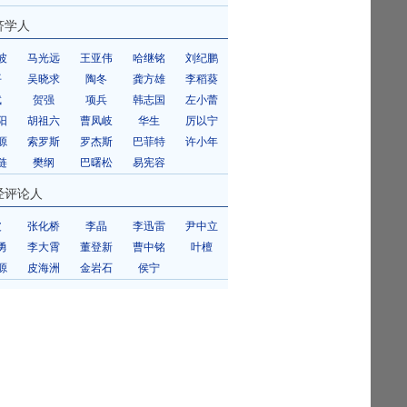
济学人
波
马光远
王亚伟
哈继铭
刘纪鹏
平
吴晓求
陶冬
龚方雄
李稻葵
斌
贺强
项兵
韩志国
左小蕾
阳
胡祖六
曹凤岐
华生
厉以宁
源
索罗斯
罗杰斯
巴菲特
许小年
琏
樊纲
巴曙松
易宪容
经评论人
皮
张化桥
李晶
李迅雷
尹中立
勇
李大霄
董登新
曹中铭
叶檀
源
皮海洲
金岩石
侯宁