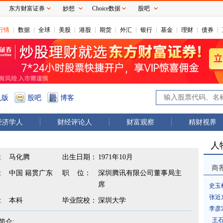
东方财富证券
妙想
Choice数据
股吧
行情
数据
全球
美股
港股
期货
外汇
银行
基金
理财
债券
机版
股吧
博客
经济学人
财经评论人
财富观察
精财视界
人
:
马化腾
出生日期：
1971年10月
商
:
中国 籍贯广东
职 位：
深圳腾讯有限公司董事局主
席
史玉
张近
:
本科
毕业院校：
深圳大学
李彦
王
简介: