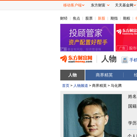
移动客户端
东方财富
天天基金网
财经
焦点
股票
新股
期指
期权
人物
手
人物
商界精英
首页
>
人物频道
> 商界精英 > 马化腾
姓名
国籍
学历
个人