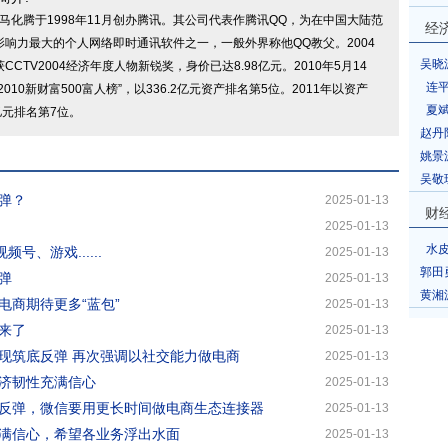
马化腾于1998年11月创办腾讯。其公司代表作腾讯QQ，为在中国大陆范
经
影响力最大的个人网络即时通讯软件之一，一般外界称他QQ教父。2004
吴晓
CCTV2004经济年度人物新锐奖，身价已达8.98亿元。2010年5月14
连
2010新财富500富人榜”，以336.2亿元资产排名第5位。2011年以资产
夏
亿元排名第7位。
赵丹
姚景
吴敬
弹？
2025-01-13
财
2025-01-13
水
号、游戏......
2025-01-13
郭田
弹
2025-01-13
黄湘
电商期待更多“蓝包”
2025-01-13
来了
2025-01-13
现筑底反弹 再次强调以社交能力做电商
2025-01-13
济韧性充满信心
2025-01-13
反弹，微信要用更长时间做电商生态连接器
2025-01-13
满信心，希望各业务浮出水面
2025-01-13