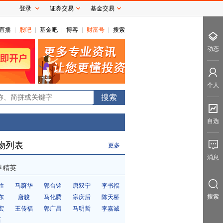
登录
证券交易
基金交易
直播
股吧
基金吧
博客
财富号
搜索
动态
个人
0
自选
物列表
更多
消息
界精英
柱
马蔚华
郭台铭
唐双宁
李书福
搜索
东
唐骏
马化腾
宗庆后
陈天桥
宏
王传福
郭广昌
马明哲
李嘉诚
石