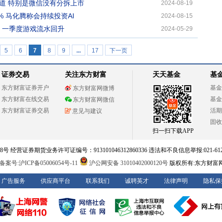
道 特别是微信没有分拆上市
2024-08-19
% 马化腾称会持续投资AI
2024-08-15
：一季度游戏流水回升
2024-05-29
5
6
7
8
9
...
17
下一页
证券交易
关注东方财富
天天基金
基
东方财富证券开户
基金
东方财富网微博
东方财富在线交易
基金
东方财富网微信
东方财富证券交易
活期
意见与建议
固收
扫一扫下载APP
 经营证券期货业务许可证编号：913101046312860336 违法和不良信息举报:021-612
案号:沪ICP备05006054号-11
沪公网安备 31010402000120号
版权所有:东方财富
广告服务
供应商平台
联系我们
诚聘英才
法律声明
隐私保