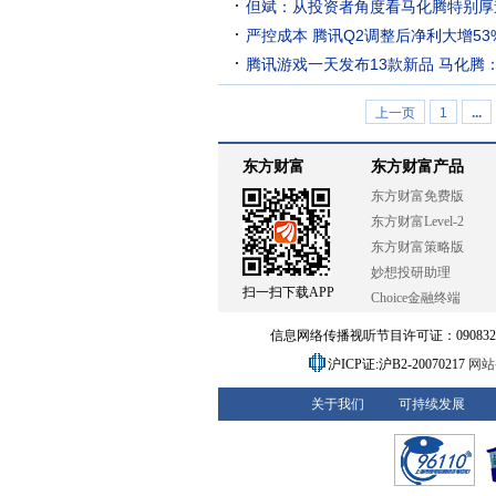
但斌：从投资者角度看马化腾特别厚
严控成本 腾讯Q2调整后净利大增53
腾讯游戏一天发布13款新品 马化腾
上一页
1
...
东方财富
东方财富产品
东方财富免费版
东方财富Level-2
东方财富策略版
妙想投研助理
扫一扫下载APP
Choice金融终端
信息网络传播视听节目许可证：0908328号
沪ICP证:沪B2-20070217
网站备
关于我们
可持续发展