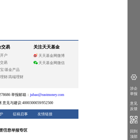
金交易
关注天天基金
开户
天天基金网微博
交易
天天基金网微信
宝
/
基金产品
理财
/
高端理财
涉企
举报
78686 举报邮箱：
jubao@eastmoney.com
网
意见与建议:4000300059/952500
意见
反馈
护
征稿启事
友情链接
回到
顶部