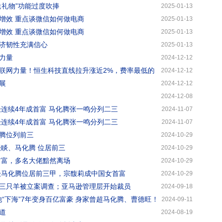
送礼物”功能过度吹捧
2025-01-13
增效 重点谈微信如何做电商
2025-01-13
增效 重点谈微信如何做电商
2025-01-13
济韧性充满信心
2025-01-13
力量
2024-12-12
联网力量！恒生科技直线拉升涨近2%，费率最低的
2024-12-12
份额增长率同类第一
展
2024-12-12
2024-12-08
睒连续4年成首富 马化腾张一鸣分列二三
2024-11-07
睒连续4年成首富 马化腾张一鸣分列二三
2024-11-07
腾位列前三
2024-10-29
睒睒、马化腾 位居前三
2024-10-29
首富，多名大佬黯然离场
2024-10-29
睒睒马化腾位居前三甲，宗馥莉成中国女首富
2024-10-29
三只羊被立案调查；亚马逊管理层开始裁员
2024-09-18
他“下海”7年变身百亿富豪 身家曾超马化腾、曹德旺！
2024-09-11
道
2024-08-19