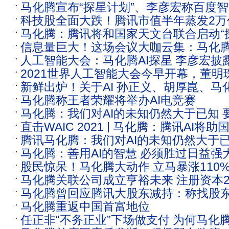
马化腾宣布“探星计划”、李彦宏称百度
科技股全面大跌！腾讯市值半年蒸发2万
内面世…世界人工智能大会上 企业大佬
马化腾：腾讯将和国家天文台联合启动“
跌没了 马化腾即将被超越？
信息量巨大！这场会议大咖云集：马化
人工智能大会：马化腾AI探星 李彦宏披
李彦宏最新发声！
2021世界人工智能大会今早开幕，董明
市时间
新鲜出炉！关于AI 孙正义、胡厚崑、马
沈南鹏等发表演讲
马化腾称王者荣耀将举办AI电竞赛
等大佬作重磅讲话 信息量巨大！
马化腾：我们对AI的未知仍然大于已知 
直击WAIC 2021 | 马化腾：腾讯AI将
腾讯马化腾：我们对AI的未知仍然大于
冲星
马化腾：善用AI的智慧 必须胜过日益强大
股民惊呆！马化腾大动作 立马暴涨110
马化腾关联公司成立亨裕未来 注册资本
股价暴跌95%
马化腾曾回应腾讯大股东减持：称找股
马化腾重返中国首富地位
友 这样忠实的很难找
任正非“不务正业”下场做支付 为何马化