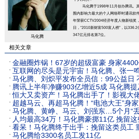
马化腾于1998年11月创办腾讯
围内影响力最大的个人网络即时通讯软件
年荣获CCTV2004经济年度人物新锐奖，
日，“2010新财富500富人榜”，以336
347亿元排名第7位。
马化腾
相关文章
金融圈炸锅！67岁的超级富豪 身家440
互联网的尽头是元宇宙！马化腾、张一鸣
腾、马云 如今也要做私募了
马化腾、刘炽平发布全员信：99公益日
热点上市公司激增
腾讯上半年净赚903亿增近5成 马化腾提
不负心底热爱
恒大又卖资产！马化腾出手了！影视大佬
超越马云、再超马化腾！“电池大王”身家超
接盘 浮亏超19亿
马化腾、黄峥、马云、刘强东…5个月“丢了
科技造富新时代来临
人均最高34万！马化腾豪掷11亿 挽留
家 发生了什么？
看呆！马化腾终于出手：挽留这类员工 
刚刚涨薪 大厂扎堆放福利
马化腾给3300名员工发11亿
均到手34万