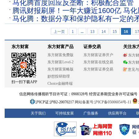
马化腾首度回应反垄断：积极配合监管
语？
腾讯财报刷屏！一年大赚近1600亿 马
马化腾：数据分享和保护隐私有一定的
垄断
上一页
1
...
13
14
15
16
1
东方财富
东方财富产品
证券交易
关注东
东方财富免费版
东方财富证券开户
东方
东方财富Level-2
东方财富在线交易
东方
东方财富策略版
东方财富证券交易
意见与
妙想投研助理
扫一扫下载APP
Choice金融终端
信息网络传播视听节目许可证：0908328号 经营证券期货业务许可证编号：913101
沪ICP证:沪B2-20070217
网站备案号:沪ICP备05006054号-11
关于我们
可持续发展
广告服务
供应商平台