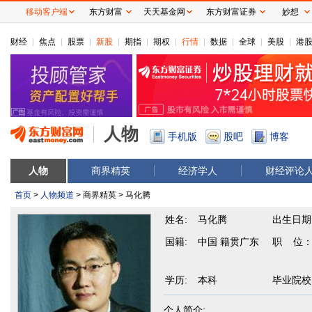
移动客户端
东方财富
天天基金网
东方财富证券
妙想
财经
焦点
股票
新股
期指
期权
行情
数据
全球
美股
港
人物
手机版
股吧
博客
人物
商界精英
经济学人
财经评论
首页
>
人物频道
> 商界精英 > 马化腾
姓名:
马化腾
出生日期
国籍:
中国 籍贯广东
职 位
学历:
本科
毕业院校
个人简介: