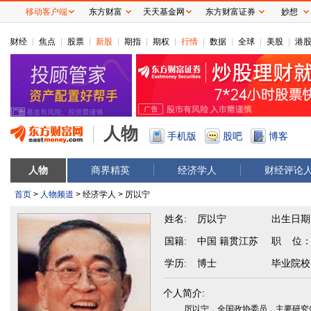
移动客户端
东方财富
天天基金网
东方财富证券
妙想
财经
焦点
股票
新股
期指
期权
行情
数据
全球
美股
港
人物
手机版
股吧
博客
人物
商界精英
经济学人
财经评论
首页
>
人物频道
> 经济学人 > 厉以宁
姓名:
厉以宁
出生日期
国籍:
中国 籍贯江苏
职 位
学历:
博士
毕业院校
个人简介:
厉以宁，全国政协委员，主要研究