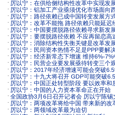
厉以宁：在供给侧结构性改革中实现发
厉以宁：铝加工产业亟须优化市场面向
厉以宁：路径依赖已成中国转变发展方
厉以宁：改革不能拖 路径依赖只能延迟
厉以宁：中国要摆脱路径依赖寻求新发
厉以宁：要摆脱路径依赖 不应再留恋高
厉以宁：消除结构性失衡关键是改革发
厉以宁：民间资本热情不足是PPP要解
厉以宁：经济新常态下增速 维持6%-7
厉以宁：民营企业要发展亟待转变三个
厉以宁：2017年经济增速可能会突破6.5
厉以宁：十九大将召开 GDP可能突破6.
厉以宁：中国正处转型阶段 要以效率和
厉以宁：中国的人力资本革命正在开始
全国政协3月6日召开记者会 厉以宁陈锡
厉以宁：两项改革将给中国 带来新的改
厉以宁：两领域改革最为迫切