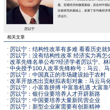
题、宏观经济的微观基础，其在对中国
比较研究的基础上，发展了非均衡经济
济运行。
厉以宁
相关文章
厉以宁：结构性改革有多难 看看历史就
厉以宁：没有结构性改革 经济实力再怎
改革先锋名单公布?经济学者厉以宁、林
中央授予100人改革先锋称号：马云、
榜？
厉以宁：中国真正的市场建设始于农村
等上榜
改革开放杰出贡献拟表彰对象：马云马
厉以宁：小富靠拼搏 中富靠机遇 大富靠
厉以宁：银行业要培养人才开辟新路
厉以宁：中国要培养大量新民营企业
厉以宁：新型企业家需要有创新精神