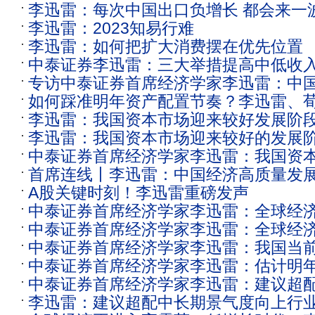
李迅雷：每次中国出口负增长 都会来一波牛
李迅雷：2023知易行难
期待股市行情来一波？
李迅雷：如何把扩大消费摆在优先位置
中泰证券李迅雷：三大举措提高中低收
专访中泰证券首席经济学家李迅雷：中
平
如何踩准明年资产配置节奏？李迅雷、
费主导模式转型
李迅雷：我国资本市场迎来较好发展阶
等大咖这样说
李迅雷：我国资本市场迎来较好的发展
中泰证券首席经济学家李迅雷：我国资
首席连线丨李迅雷：中国经济高质量发
的发展阶段
A股关键时刻！李迅雷重磅发声
里
中泰证券首席经济学家李迅雷：全球经
中泰证券首席经济学家李迅雷：全球经
中国经济的转型机遇
中泰证券首席经济学家李迅雷：我国当
还是低增长、高震荡
中泰证券首席经济学家李迅雷：估计明年
主要来自房地产行业
中泰证券首席经济学家李迅雷：建议超
速将低于3%
李迅雷：建议超配中长期景气度向上行
度向上行业