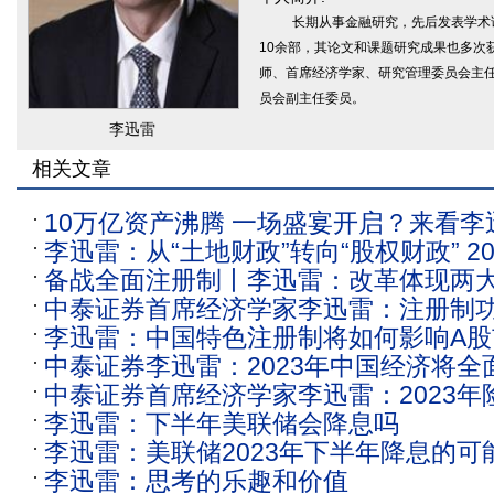
长期从事金融研究，先后发表学术
10余部，其论文和课题研究成果也多次
师、首席经济学家、研究管理委员会主
员会副主任委员。
李迅雷
相关文章
10万亿资产沸腾 一场盛宴开启？来看李
李迅雷：从“土地财政”转向“股权财政” 2
备战全面注册制丨李迅雷：改革体现两大“
应对之策
中泰证券首席经济学家李迅雷：注册制功
年至明年A股或存在繁荣基础
李迅雷：中国特色注册制将如何影响A股
退市率逐年提高
中泰证券李迅雷：2023年中国经济将全面
中泰证券首席经济学家李迅雷：2023年
速有望超过5%
李迅雷：下半年美联储会降息吗
对权益资产的持有比例
李迅雷：美联储2023年下半年降息的可
李迅雷：思考的乐趣和价值