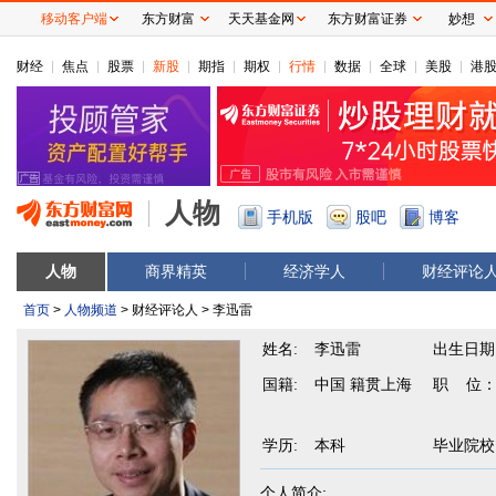
移动客户端
东方财富
天天基金网
东方财富证券
妙想
财经
焦点
股票
新股
期指
期权
行情
数据
全球
美股
港
人物
手机版
股吧
博客
人物
商界精英
经济学人
财经评论
首页
>
人物频道
> 财经评论人 > 李迅雷
姓名:
李迅雷
出生日期
国籍:
中国 籍贯上海
职 位
学历:
本科
毕业院校
个人简介: