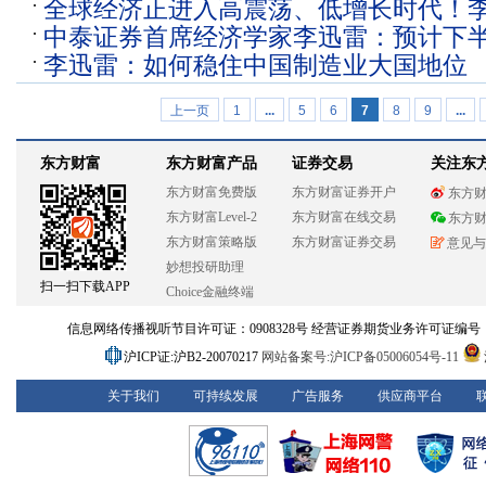
全球经济正进入高震荡、低增长时代！
中泰证券首席经济学家李迅雷：预计下
有机 大资管行业或迎来大发展
李迅雷：如何稳住中国制造业大国地位
基本面趋于稳定
上一页
1
...
5
6
7
8
9
...
东方财富
东方财富产品
证券交易
关注东
东方财富免费版
东方财富证券开户
东方
东方财富Level-2
东方财富在线交易
东方
东方财富策略版
东方财富证券交易
意见与
妙想投研助理
扫一扫下载APP
Choice金融终端
信息网络传播视听节目许可证：0908328号 经营证券期货业务许可证编号：913101
沪ICP证:沪B2-20070217
网站备案号:沪ICP备05006054号-11
关于我们
可持续发展
广告服务
供应商平台