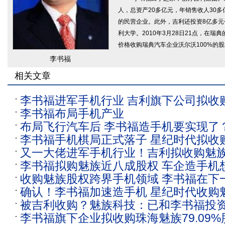
人，总资产20多亿元，年销售收人30
的民营企业。此外，吉利还投资8亿多
利大学。2010年3月28日21点，在瑞
价格收购瑞典汽车企业沃尔沃100%的
李书福
相关文章
李书福进军手机行业 吉利旗下公司拟收购魅
李书福布局手机产业
股权
布局飞行汽车后 李书福造手机要实现了
李书福手机棋局正式落子 星纪时代拟收
笔收购魅族79％股权
又一大佬进军手机行业！吉利拟收购魅族7
79.09%股权
李书福拟购魅族近八成股权 车企造手机
李书福曾说手机业务意义深远！魅族：
收购魅族股权跨界手机领域 李书福在下
大？
确认！李书福加速造手机 星纪时代收购魅族
棋？
被吉利收购？魅族科技：已和李书福投
权
李书福旗下企业拟收购珠海魅族79.09%
议