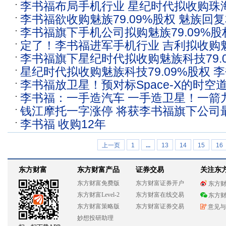
李书福布局手机行业 星纪时代拟收购珠海魅
应：交易细节还在协商中
李书福欲收购魅族79.09%股权 魅族回
股权
李书福旗下手机公司拟购魅族79.09%股
易细节还在协商中
定了！李书福进军手机行业 吉利拟收购魅族
出
李书福旗下星纪时代拟收购魅族科技79.
权 魅族回应！
星纪时代拟收购魅族科技79.09%股权 
李书福放卫星！预对标Space-X的时空
产业
李书福：一手造汽车 一手造卫星！一箭
什么样的公司？
钱江摩托一字涨停 将获李书福旗下公司最
李书福 收购12年
亿元
上一页
1
...
13
14
15
16
东方财富
东方财富产品
证券交易
关注东
东方财富免费版
东方财富证券开户
东方
东方财富Level-2
东方财富在线交易
东方
东方财富策略版
东方财富证券交易
意见与
妙想投研助理