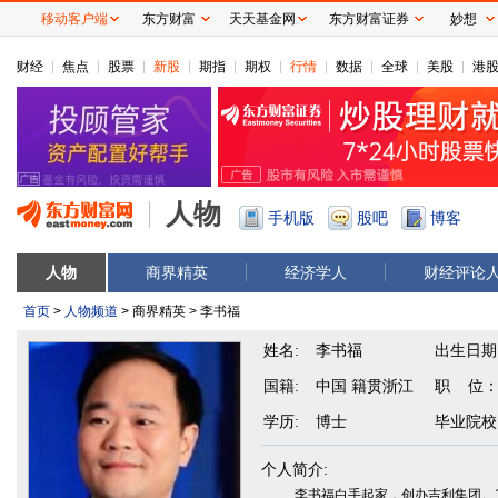
移动客户端
东方财富
天天基金网
东方财富证券
妙想
财经
焦点
股票
新股
期指
期权
行情
数据
全球
美股
港
人物
手机版
股吧
博客
人物
商界精英
经济学人
财经评论
首页
>
人物频道
> 商界精英 > 李书福
姓名:
李书福
出生日期
国籍:
中国 籍贯浙江
职 位
学历:
博士
毕业院校
个人简介:
李书福白手起家，创办吉利集团。1