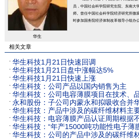
员，中国社会科学院研究生院、东南大
师。曾任中国社会科学院经济研究所微
时参加国务院经济体制改革领导小组办
华生
相关文章
华生科技1月21日快速回调
华生科技1月21日盘中涨幅达5%
华生科技1月21日快速上涨
华生科技：公司产品以国内销售为主
华生科技：公司电容薄膜项目在技术、
永和股份：子公司内蒙永和拟吸收合并
在稳步推进
华生科技：产品中涉及的碳纤维材料主
华生科技：电容薄膜产品认证周期根据
布复合面料
华生科技：“年产15000吨功能性电子
同的应用场景会有所不同
华生科技：公司的产品中涉及的碳纤维
目”目前正顺利有序推进中