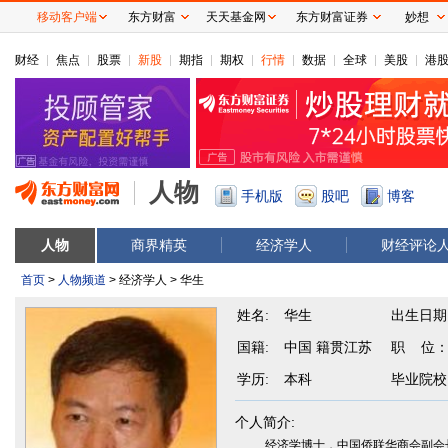
移动客户端
东方财富
天天基金网
东方财富证券
妙想
财经
焦点
股票
新股
期指
期权
行情
数据
全球
美股
港
人物
手机版
股吧
博客
人物
商界精英
经济学人
财经评论
首页
>
人物频道
> 经济学人 > 华生
姓名:
华生
出生日期
国籍:
中国 籍贯江苏
职 位
学历:
本科
毕业院校
个人简介:
经济学博士，中国侨联华商会副会