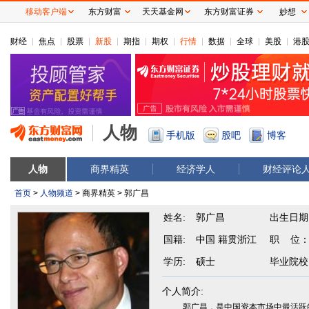
移动客户端
东方财富
天天基金网
东方财富证券
妙想
财经
焦点
股票
新股
期指
期权
行情
数据
全球
美股
港
人物
手机版
股吧
博客
人物
商界精英
经济学人
财经评论
首页
>
人物频道
> 商界精英 > 郭广昌
姓名:
郭广昌
出生日期
国籍:
中国 籍贯浙江
职 位
学历:
硕士
毕业院校
个人简介:
郭广昌，是中国资本市场中最活跃