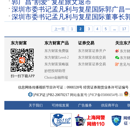
郭广昌“割爱” 复星旅文退市
深圳市委书记孟凡利与复星国际郭广昌
深圳市委书记孟凡利与复星国际董事长
谈
上一页
1
2
3
4
5
...
17
东方财富
东方财富产品
证券交易
关注东
东方财富免费版
东方财富证券开户
东方
东方财富Level-2
东方财富在线交易
东方
东方财富策略版
东方财富证券交易
意见与
妙想投研助理
扫一扫下载APP
Choice金融终端
信息网络传播视听节目许可证：0908328号 经营证券期货业务许可证编号：913101
沪ICP证:沪B2-20070217
网站备案号:沪ICP备05006054号-11
关于我们
可持续发展
广告服务
供应商平台