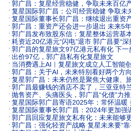
郭广昌：复星经营稳健，争取未来百亿
到回报
复星国际郭广昌：公司经营稳健 争取未
复星国际董事长郭广昌：继续退出重资
业运营利润
郭广昌：重资产还会进一步退出 未来5
产业运营利润翻番
郭广昌发布致股东信：复星整体运营基
100亿左右的产业运营利润
耗资近20亿港元“闪电”退市 郭广昌要“深
核心产业依然健康发展
郭广昌的复星旅文97亿港元私有化 下一
出价97亿，郭广昌私有化复星旅文
产”
当消费遇上AI｜复星旅文成立人工智能
郭广昌：关于AI，未来特别看好两个方
昌看好AI应用这两个方向
复星郭广昌：未来仍然是聚焦大健康、
郭广昌最赚钱的酒店不卖了，三亚亚特
优势产业“深挖矿”
抛售资产、头痛医头，郭广昌“化债”力
REIT上市，房价曾高达28.8万/晚
复星国际郭广昌寄语2025年：常怀温暖
化
复星国际董事长郭广昌：2024年更加强
郭广昌回应复星旅文私有化：未来能够
聚焦主业谋求发展
郭广昌：强化轻资产战略 复星未来要“靠
快发展