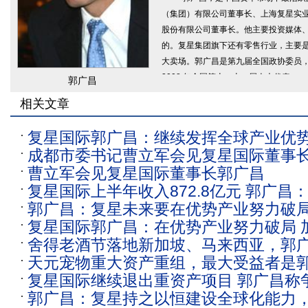
（集团）有限公司董事长、上海复星实
股份有限公司董事长。他主要投资媒体
的。复星集团旗下还有零售行业，主要
大卖场。郭广昌是第九届全国政协委员，
2008 年全国第十、十一届人大代表。
郭广昌
相关文章
复星国际郭广昌：继续发挥全球产业优势
成都市委书记曹立军会见复星国际董事
沿创新落地生根
曹立军会见复星国际董事长郭广昌
复星国际上半年收入872.8亿元 郭广昌
郭广昌：复星未来要在优势产业努力破
赛道全球登顶
复星国际郭广昌：在优势产业努力破局 
舍得老酒节落地新加坡、马来西亚，郭
制高点
天元宠物重大资产重组，最大受益者是
支持舍得酒业长期健康发展
复星国际继续退出重资产项目 郭广昌称
郭广昌：复星持之以恒建设全球化能力
利润翻番