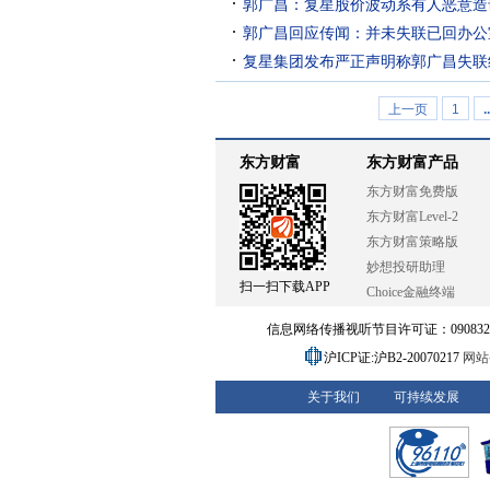
郭广昌：复星股价波动系有人恶意造
郭广昌回应传闻：并未失联已回办公
复星集团发布严正声明称郭广昌失联
上一页
1
..
东方财富
东方财富产品
东方财富免费版
东方财富Level-2
东方财富策略版
妙想投研助理
扫一扫下载APP
Choice金融终端
信息网络传播视听节目许可证：0908328号
沪ICP证:沪B2-20070217
网站备
关于我们
可持续发展