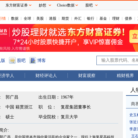
东方财富证券
妙想
Choice数据
股吧
行情
数据
全球
美股
港股
期货
外汇
银行
基金
理财
债券
机版
股吧
博客
经济学人
财经评论人
财富观察
精财视界
人
:
郭广昌
出生日期：
1967年
商
:
中国 籍贯浙江
职 位：
复星集团董事长
史玉
:
硕士
毕业院校：
复旦大学
张近
李彦
简介:
王
郭广昌，是中国资本市场中最活跃的企业家之一，现任上海复星高科技