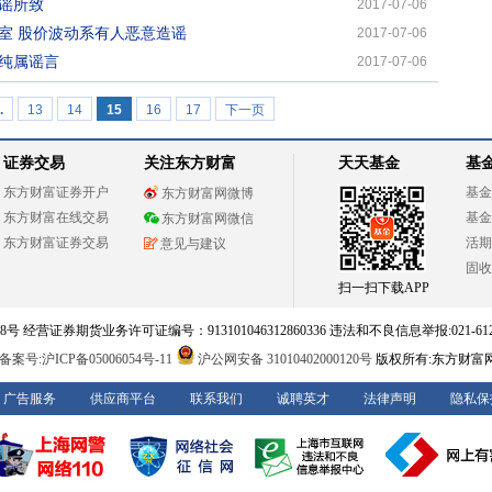
谣所致
2017-07-06
室 股价波动系有人恶意造谣
2017-07-06
纯属谣言
2017-07-06
.
13
14
15
16
17
下一页
证券交易
关注东方财富
天天基金
基
东方财富证券开户
基金
东方财富网微博
东方财富在线交易
基金
东方财富网微信
东方财富证券交易
活期
意见与建议
固收
扫一扫下载APP
 经营证券期货业务许可证编号：913101046312860336 违法和不良信息举报:021-612
案号:沪ICP备05006054号-11
沪公网安备 31010402000120号
版权所有:东方财富
广告服务
供应商平台
联系我们
诚聘英才
法律声明
隐私保