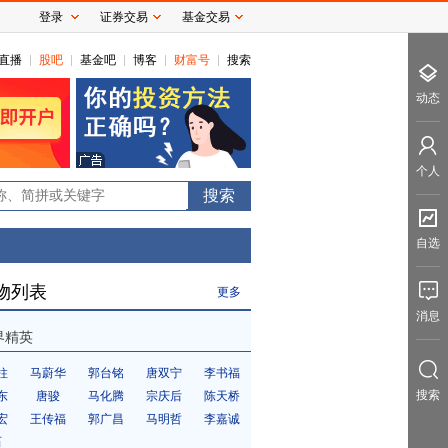
登录
证券交易
基金交易
直播
股吧
基金吧
博客
财富号
搜索
动态
个人
0
自选
物列表
更多
消息
界精英
柱
马蔚华
郭台铭
唐双宁
李书福
搜索
东
唐骏
马化腾
宗庆后
陈天桥
宏
王传福
郭广昌
马明哲
李嘉诚
石