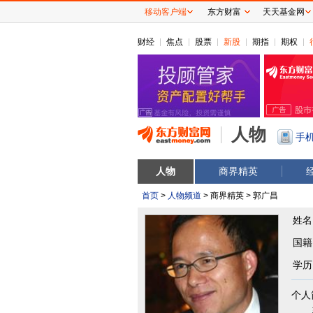
移动客户端
东方财富
天天基金网
财经
焦点
股票
新股
期指
期权
人物
手
人物
商界精英
首页
>
人物频道
> 商界精英 > 郭广昌
姓名
国籍
学历
个人