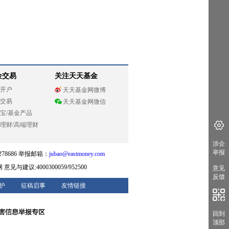
金交易
关注天天基金
开户
天天基金网微博
交易
天天基金网微信
宝
/
基金产品
理财
/
高端理财
涉企
举报
78686 举报邮箱：
jubao@eastmoney.com
网
意见与建议:4000300059/952500
意见
反馈
护
征稿启事
友情链接
回到
顶部