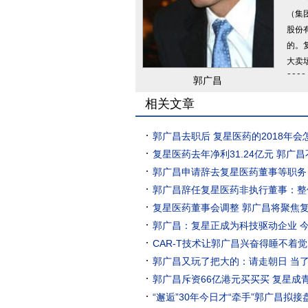
（集
股份
的。
大卖
20
郭广昌
相关文章
郭广昌去职后 复星医药的2018年会
复星医药去年净利31.24亿元 郭广
郭广昌申请辞去复星医药董事等职务
郭广昌辞任复星医药非执行董事：整
复星医药董事会调整 郭广昌将聚焦
郭广昌：复星正成为科技驱动企业 
CAR-T技术让郭广昌兴奋得睡不着
郭广昌又玩了把大的：请走朝日 当
郭广昌斥资66亿港元买买买 复星成
“邂逅”30年今日才“牵手”郭广昌拟接