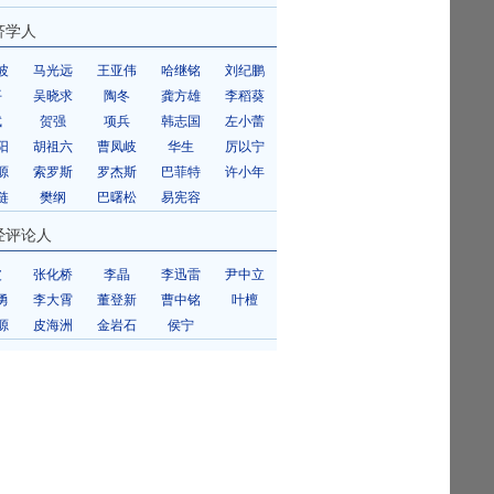
济学人
波
马光远
王亚伟
哈继铭
刘纪鹏
平
吴晓求
陶冬
龚方雄
李稻葵
斌
贺强
项兵
韩志国
左小蕾
阳
胡祖六
曹凤岐
华生
厉以宁
源
索罗斯
罗杰斯
巴菲特
许小年
琏
樊纲
巴曙松
易宪容
经评论人
皮
张化桥
李晶
李迅雷
尹中立
勇
李大霄
董登新
曹中铭
叶檀
源
皮海洲
金岩石
侯宁