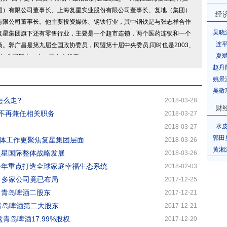
团）有限公司董事长、上海复星实业股份有限公司董事长、复地（集团）
经
有限公司董事长。他主要投资媒体、钢铁行业，其中钢铁是与张志祥合作
吴晓
复星集团旗下还有零售行业，主要是一个超市连锁，两个医药连锁和一个
连
场。郭广昌是第九届全国政协委员，民盟第十届中央委员,同时也是2003、
夏
08 年全国第十、十一届人大代表。
赵丹
姚景
吴敬
怎么走?
2018-03-28
财
昌不再兼任相关职务
2018-03-27
水
2018-03-27
郭田
体工作更聚焦复星集团层面
2018-03-26
黄湘
复星国际整体战略发展
2018-03-26
今年重点打造全球家庭幸福生态系统
2018-02-03
觉 多家公司竟已布局
2017-12-25
了青岛啤酒二股东
2017-12-21
青岛啤酒第二大股东
2017-12-21
盘青岛啤酒17.99%股权
2017-12-20