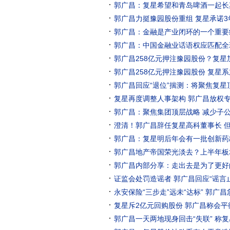
郭广昌：复星希望和青岛啤酒一起长
郭广昌力挺豫园股份重组 复星承诺3
郭广昌：金融是产业闭环的一个重要
郭广昌：中国金融业话语权应匹配全
郭广昌258亿元押注豫园股份？复星
郭广昌258亿元押注豫园股份 复星系
郭广昌回应“退位”揣测：将聚焦复星
复星再度调整人事架构 郭广昌放权
郭广昌：聚焦集团顶层战略 减少子
澄清！郭广昌辞任复星高科董事长 
郭广昌：复星明后年会有一批创新药
郭广昌地产帝国荣光淡去？上半年板
郭广昌内部分享：走出去是为了更好
证监会处罚造谣者 郭广昌回应“谣言
永安保险“三步走”远未“达标” 郭广昌
复星斥2亿元回购股份 郭广昌称会平
郭广昌一天两地现身回击“失联” 称