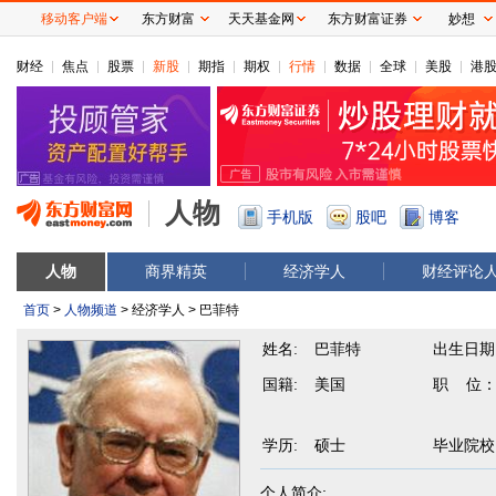
移动客户端
东方财富
天天基金网
东方财富证券
妙想
财经
焦点
股票
新股
期指
期权
行情
数据
全球
美股
港
人物
手机版
股吧
博客
人物
商界精英
经济学人
财经评论
首页
>
人物频道
> 经济学人 > 巴菲特
姓名:
巴菲特
出生日期
国籍:
美国
职 位
学历:
硕士
毕业院校
个人简介: