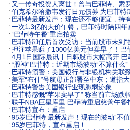
又一传奇投资人离世！曾与巴菲特、索
门槛 似有大跌之兆！
兆！美股财报季进入关键周：“五巨头”
伯克希尔哈撒韦发行日元债券 为巴菲特
选为“全球十大顶尖”
技：Q1净利润同比增长276.44%；CPU
巴菲特最新发声：现在还不够便宜，持有3
次
一次1.3亿的天价午餐，巴菲特时隔四年
现金在观望
“巴菲特午餐”重启拍卖
巴菲特卸任后首次受访：当前股市未到“
押注苹果赚了1000亿美元但卖早了！巴
4月1日国际晨讯丨日韩股市大幅高开 
股不便宜 将重启慈善午餐
“股神”巴菲特：近期市场波动“不算什么”
重启“慈善午餐”拍卖
巴菲特预警：美国银行与非银机构关联
手
美军“布什”号航母正部署至中东；道指大涨
弱性上升
巴菲特警告美国银行业现脆弱迹象
油下挫、金银齐涨；巴菲特重启慈善午
巴菲特感慨“苹果卖早了” 称当前市场跌
联手NBA巨星库里 巴菲特重启慈善午餐
动
巴菲特宣布：重启
95岁巴菲特 最新发声！现在的波动“不值
95岁巴菲特，宣布重启！
卖早了！携手库里重启“慈善午餐”