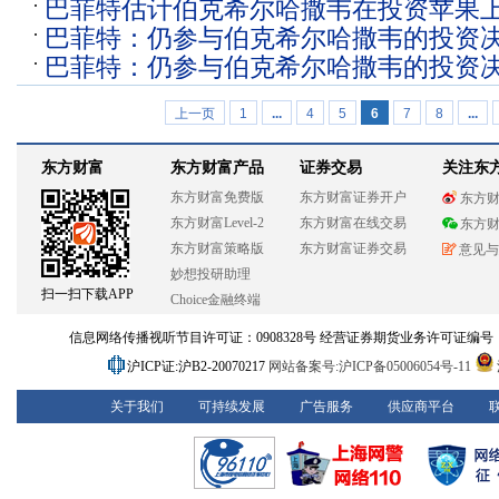
巴菲特估计伯克希尔哈撒韦在投资苹果
巴菲特：仍参与伯克希尔哈撒韦的投资
1,000亿美元
巴菲特：仍参与伯克希尔哈撒韦的投资
一笔“小额买入”
上一页
1
...
4
5
6
7
8
...
东方财富
东方财富产品
证券交易
关注东
东方财富免费版
东方财富证券开户
东方
东方财富Level-2
东方财富在线交易
东方
东方财富策略版
东方财富证券交易
意见与
妙想投研助理
扫一扫下载APP
Choice金融终端
信息网络传播视听节目许可证：0908328号 经营证券期货业务许可证编号：913101
沪ICP证:沪B2-20070217
网站备案号:沪ICP备05006054号-11
关于我们
可持续发展
广告服务
供应商平台