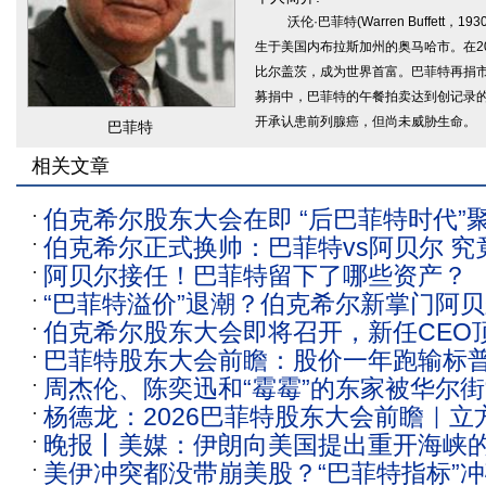
沃伦·巴菲特(Warren Buffett
生于美国内布拉斯加州的奥马哈市。在2
比尔盖茨，成为世界首富。巴菲特再捐市
募捐中，巴菲特的午餐拍卖达到创记录的2
开承认患前列腺癌，但尚未威胁生命。
巴菲特
相关文章
伯克希尔股东大会在即 “后巴菲特时代”
伯克希尔正式换帅：巴菲特vs阿贝尔 究
阿贝尔接任！巴菲特留下了哪些资产？
“巴菲特溢价”退潮？伯克希尔新掌门阿
伯克希尔股东大会即将召开，新任CEO
秀
巴菲特股东大会前瞻：股价一年跑输标普4
导问答环节
周杰伦、陈奕迅和“霉霉”的东家被华尔街
如何赢回投资人的心
杨德龙：2026巴菲特股东大会前瞻｜立
上了！获78%溢价收购要约，估值达640
晚报丨美媒：伊朗向美国提出重开海峡
音乐巨头为何还值钱？
美伊冲突都没带崩美股？“巴菲特指标”冲
迟核谈判；“巴菲特指标”冲破200%关