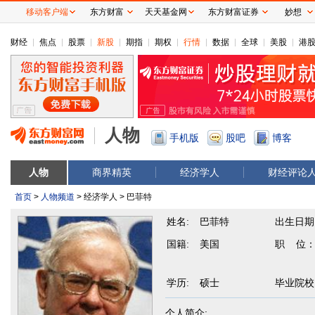
移动客户端
东方财富
天天基金网
东方财富证券
妙想
财经
焦点
股票
新股
期指
期权
行情
数据
全球
美股
港
人物
手机版
股吧
博客
人物
商界精英
经济学人
财经评论
首页
>
人物频道
> 经济学人 > 巴菲特
姓名:
巴菲特
出生日期
国籍:
美国
职 位
学历:
硕士
毕业院校
个人简介: