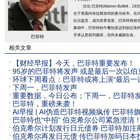
沃伦·巴菲特(Warren Buffett
生于美国内布拉斯加州的奥马哈市。在2
比尔盖茨，成为世界首富。巴菲特再捐市
募捐中，巴菲特的午餐拍卖达到创记录的2
开承认患前列腺癌，但尚未威胁生命。
巴菲特
相关文章
【财经早报】今天，巴菲特重要发布！
95岁的巴菲特将发声 或是最后一次以伯
环球下周看点：巴菲特或将上演“最后一课
份发表致股东信
下周一，巴菲特发声
季揭幕
重要数据，今日公布；下周一，巴菲特
巴菲特，重磅来袭！
AI早报 | AI伪造巴菲特视频疯传 巴菲
巴菲特也“中招” 伯克希尔公司紧急澄清
清；刘强东：员工未来工作时间可能减少
伯克希尔计划发行日元债券 巴菲特加注
参与
伯克希尔再发日元债 传巴菲特加码日本