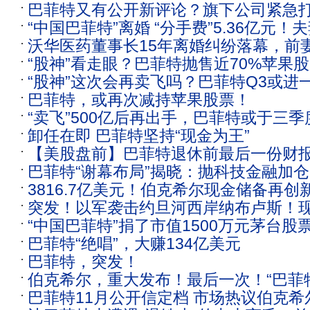
巴菲特又有公开新评论？旗下公司紧急打
“中国巴菲特”离婚 “分手费”5.36亿元
视频
沃华医药董事长15年离婚纠纷落幕，前
国第一批股民
“股神”看走眼？巴菲特抛售近70%苹果股票
权，曾被称为“中国巴菲特”
“股神”这次会再卖飞吗？巴菲特Q3或进
亿元！公司已囤积2.7万亿元现金 连续
巴菲特，或再次减持苹果股票！
果股票
“卖飞”500亿后再出手，巴菲特或于三
卸任在即 巴菲特坚持“现金为王”
果股票
【美股盘前】巴菲特退休前最后一份财
巴菲特“谢幕布局”揭晓：抛科技金融加
Q3现金储备增至3817亿美元创新高；
3816.7亿美元！伯克希尔现金储备再创
继任者储存3820亿美元“弹药”
星SDI购买价值20亿美元储能电池；DD
突发！以军袭击约旦河西岸纳布卢斯！
菲特将不再撰写年度致股东信
技涨超4%
“中国巴菲特”捐了市值1500万元茅台
3816亿美元 巴菲特加速“交棒”！欧佩
巴菲特“绝唱”，大赚134亿美元
他们每年花分红就好
巴菲特，突发！
伯克希尔，重大发布！最后一次！“巴菲
巴菲特11月公开信定档 市场热议伯克希
验