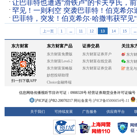
让巴菲特也遭遇“滑铁卢”的卡夫亨氏，
价”会否褪色
罕见！一则利空 突袭巴菲特！伯克希尔遭
额下滑3.5%，高管称“一分为二”方案不
巴菲特，突发！伯克希尔·哈撒韦获罕见“
分析师：“许多因素正在朝错误方向发展”
上一页
1
...
11
12
13
14
15
...
东方财富
东方财富产品
证券交易
关注东
东方财富免费版
东方财富证券开户
东方
东方财富Level-2
东方财富在线交易
东方
东方财富策略版
东方财富证券交易
意见与
妙想投研助理
扫一扫下载APP
Choice金融终端
信息网络传播视听节目许可证：0908328号 经营证券期货业务许可证编号：913101
沪ICP证:沪B2-20070217
网站备案号:沪ICP备05006054号-11
关于我们
可持续发展
广告服务
供应商平台